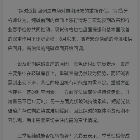
“纯碱近期回调是市场对前期涨幅的重新评估。”期货分
析师认为，纯碱前期的盘面上涨行情源于宏观预期改善和行
业春季检修共同推动，现货价格也在盘面提振和基本面改善
的双重作用下逐步企稳。6月以来，随着宏观情绪的降温和供
应回升，高估值的纯碱盘面开始回调。
谈及近期纯碱累库的原因，黑色建材研究员表示，累库
主要集中在轻碱库存上，重碱表需仍然较为强势，而轻碱表
需则出现下滑，背后的原因极有可能是内需不足。重碱方面
也存在一定的利空因素：一方面浮法玻璃价格持续走低，日
熔量已不足17万吨；另一方面光伏玻璃持续累库，短期光伏
玻璃库存过剩趋势或难以缓解。因此纯碱的整体消费预期不
容乐观，后市需要密切关注内需的变化情况。
三季度纯碱能否扭转颓势？余彩云表示，季节性检修成