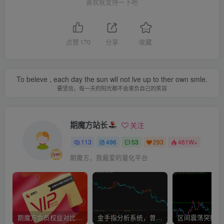
喜欢就支持一下吧
点赞
170
分享
收藏
To beleve , each day the sun wll not lve up to ther own smle.
要坚信，每一天的阳光都不会辜负自己的笑容
期魔方站长
关注
113
496
53
293
461W+
期魔方，我最爱的量化平台
期魔方会员权益对比，总有一项适合您！
金手指分析系统，曾经市场价39800