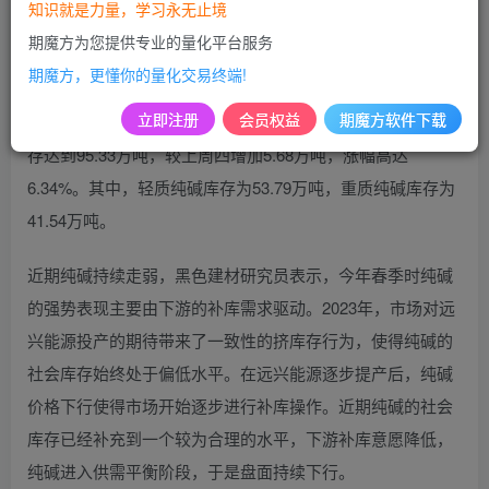
月25日收盘，纯碱2409主力合约价格已逼近2000元/吨关
知识就是力量，学习永无止境
口，一个月内的跌幅近20%。与此同时，纯碱库存开始累
期魔方为您提供专业的量化平台服务
积，总库存量已达到近两年来的新高。
期魔方，更懂你的量化交易终端!
立即注册
会员权益
期魔方软件下载
根据最新数据，截止到2024年6月24日，国内纯碱厂家总库
存达到95.33万吨，较上周四增加5.68万吨，涨幅高达
6.34%。其中，轻质纯碱库存为53.79万吨，重质纯碱库存为
41.54万吨。
近期纯碱持续走弱，黑色建材研究员表示，今年春季时纯碱
的强势表现主要由下游的补库需求驱动。2023年，市场对远
兴能源投产的期待带来了一致性的挤库存行为，使得纯碱的
社会库存始终处于偏低水平。在远兴能源逐步提产后，纯碱
价格下行使得市场开始逐步进行补库操作。近期纯碱的社会
库存已经补充到一个较为合理的水平，下游补库意愿降低，
纯碱进入供需平衡阶段，于是盘面持续下行。