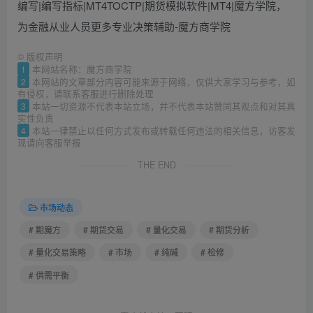
编写|编写指标|MT4TOCTP|期货模拟软件|MT4|魔方学院，
为金融从业人员更多专业决策辅助-魔方商学院
©
版权声明
1
本网站名称：魔方商学院
2
本网站的文章部分内容可能来源于网络，仅供大家学习与参考，如
有侵权，请联系客服进行删除处理
3
本站一切资源不代表本站立场，并不代表本站赞同其观点和对其真
实性负责
4
本站一律禁止以任何方式发布或转载任何违法的相关信息，访客发
现请向客服举报
THE END
市场动态
# 期魔方
# 期货交易
# 量化交易
# 期货分析
# 量化交易策略
# 市场
# 纯碱
# 检修
# 供需平衡