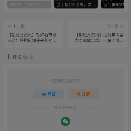
期魔方会员权益对比，总有一项适合您！
金手指分析系统，曾经市场价39800
上一篇
下一篇
【期魔方资讯】铁矿石市场
【期魔方资讯】油价年内第
波动：短期反弹还是长期反
六涨或成定局，一箱油或将
转？
多花11元
评论
抢沙发
请登录后发表评论
登录
注册
社交账号登录