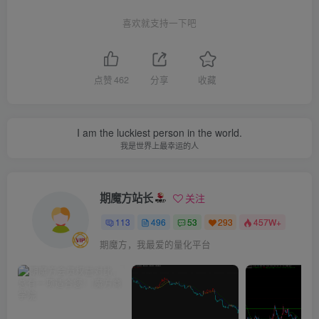
喜欢就支持一下吧
点赞
462
分享
收藏
I am the luckiest person in the world.
我是世界上最幸运的人
期魔方站长
关注
113
496
53
293
457W+
期魔方，我最爱的量化平台