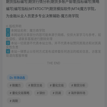
期货指标编写|期货行情分析|期货多账户管理|指标编写|策略
编写|编写指标|MT4TOCTP|期货模拟软件|MT4|魔方学院，
为金融从业人员更多专业决策辅助-魔方商学院
©
版权声明
1
本网站名称：魔方商学院
2
本网站的文章部分内容可能来源于网络，仅供大家学习与参考，如
有侵权，请联系客服进行删除处理
3
本站一切资源不代表本站立场，并不代表本站赞同其观点和对其真
实性负责
4
本站一律禁止以任何方式发布或转载任何违法的相关信息，访客发
现请向客服举报
THE END
市场动态
# 期魔方
# 期货交易
# 量化交易
# 期货分析
# 量化交易策略
# 铜价
# 回调
# 海外铜市场
# 周期