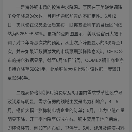
一是海外铜市场的投资需求降温。原因在于美联储调降
了今年降息的次数，且担忧通胀前景的不确定性。6月12
日，美联储在议息会议后宣布，联邦基金利率的目标区间依
然为5.25%~5.50%。更新的点阵图显示，美联储官员大幅下
调了对今年降息次数的预期，从上次点阵图显示的3次降至1
次，并未如最近数据激发的市场预期那样降息2次。CFTC公
布的持仓数据显示，截至6月18日当周，COMEX铜非商业净
多持仓降至52621手，此前铜价大幅上涨时该数据一度攀升
至62648手。
二是高价格抑制5月消费以及6月国内需求季节性淡季导
致铜累库明显，需求偏弱的领域主要是电力和地产。4—5
月，铜价大幅上涨抑制电缆企业的订单；5月，电力电缆产量
明显下降，开工率也降至67%左右。铜主要用于地产后端，
即装修环节，例如室内布线、卫浴等。5月，建筑及装潢材料