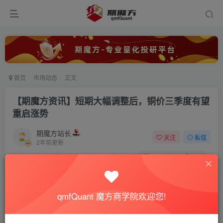
首页
市场动态
正文
【期魔方资讯】短期大幅调整后，铜价三季度有望
重启涨势
期魔方站长
关注
私信
2年前更新
0
8797
462
qmfQuant 魔方商学院欢迎您!
在经历了4至5月的强劲上涨之后，铜价在5月底至6月下旬期