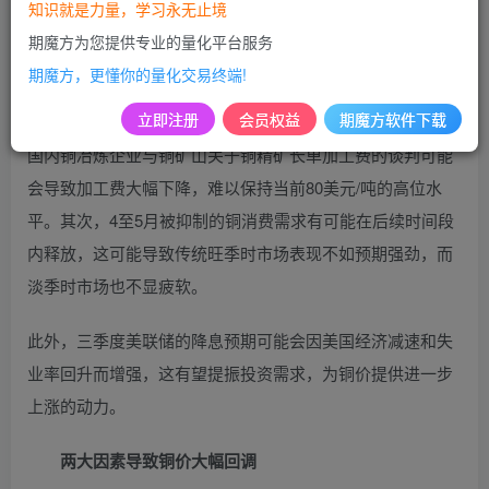
间出现了显著调整。这一调整主要归因于海外投机买盘的消
知识就是力量，学习永无止境
退、高铜价对国内需求的抑制作用以及季节性淡季的到来。
期魔方为您提供专业的量化平台服务
期魔方，更懂你的量化交易终端!
展望三季度，铜价预计会呈现先抑后扬的态势，并有望重启
立即注册
会员权益
期魔方软件下载
涨势。首先，铜矿现货加工费目前处于低位，预示着下半年
国内铜冶炼企业与铜矿山关于铜精矿长单加工费的谈判可能
会导致加工费大幅下降，难以保持当前80美元/吨的高位水
平。其次，4至5月被抑制的铜消费需求有可能在后续时间段
内释放，这可能导致传统旺季时市场表现不如预期强劲，而
淡季时市场也不显疲软。
此外，三季度美联储的降息预期可能会因美国经济减速和失
业率回升而增强，这有望提振投资需求，为铜价提供进一步
上涨的动力。
两大因素导致铜价大幅回调