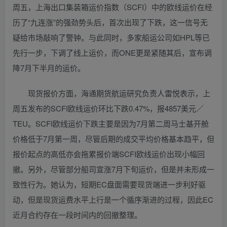
周五，上海出口集装箱运价指数（SCFI）中的欧线运价在经
历了“九连涨”的强劲势头后，首次出现了下跌，这一信号无
疑给市场敲响了警钟。与此同时，多家船运公司如HPL等已
先行一步，下调了线上运价，而ONE更是紧随其后，宣布调
降7月下半月的运价。
现货报价方面，海通期货航运研究负责人雷悦表示，上
周五发布的SCFI欧线运价环比下跌0.47%，报4857美元／
TEU。SCFI欧线运价下跌主要是因为7月第二周马士基开舱
价格低于7月第一周，尽管后期的成交平均价格基本趋平，但
报价起点的高低亦会拖累报价端SCFI欧线运价出现小幅回
撤。另外，尽管部分船司宣涨7月下旬运价，但是并未形成一
致性行为。她认为，短期EC盘面需要现货端进一步利好驱
动，但是现货运费水平上行是一个循序渐进的过程，因此EC
近月合约存在一段时间内的回撤整理。