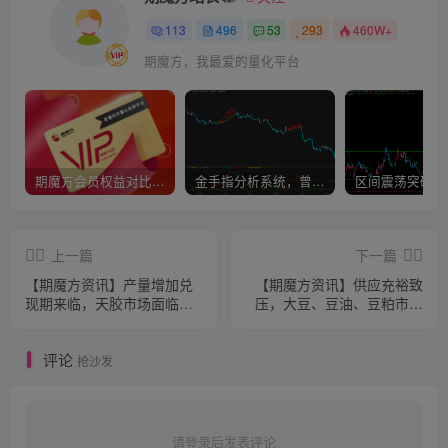
113
496
53
293
460W+
期魔方，我最爱的量化平台
期魔方会员权益对比，总有一项适合您！
金手指分析系统，曾经市场价39800
上一篇
下一篇
【期魔方资讯】产量增加兑
【期魔方资讯】供应充裕致
现期来临，天胶市场面临季
压，大豆、豆油、豆粕市场
节性回调压力
走势承压
评论
抢沙发
请登录后发表评论