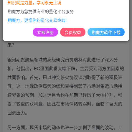
挫，市场情绪骤然转向悲观。主力合约EC2408收盘时大幅下
知识就是力量，学习永无止境
跌4.06%，收报5430点；而EC2410更是遭遇惨烈，收跌
期魔方为您提供专业的量化平台服务
15.59%，仅收于3964点，其余远月合约也纷纷在盘中触及跌
期魔方，更懂你的量化交易终端!
停板。这一系列剧烈波动引发了市场的广泛关注和深刻反
立即注册
会员权益
期魔方软件下载
思：市场究竟遭遇了什么？当前盘面是否预示着拐点的到
来？
银河期货航运领域的高级研究员贾瑞林对此进行了深入分
析。他指出，EC盘面此番大幅下跌，主要受到两方面因素的
共同影响。首先，巴以冲突停火协议谈判取得了新的积极进
展，这一地缘政治局势的缓和直接削弱了市场对集运市场持
续紧张的预期。加之远月合约在前期已经历了大幅拉升，积
累了较重的获利盘，因此在市场情绪转弱时，面临了巨大的
回调压力。
另一方面，现货市场的动态也进一步加剧了盘面的波动。上