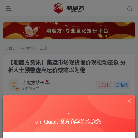
首页
市场动态
正文
【期魔方资讯】集运市场现货报价现松动迹象 分
析人士预警虚高运价或难以为继
期魔方站长
关注
私信
2年前更新
0
7431
267
qmfQuant 魔方商学院欢迎您!
周一，集运指数（欧线）期货市场风云突变，盘面遭遇重