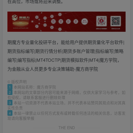
在高位，市场或将迎来调整。
期魔方专业量化投研平台，能给用户提供期货量化平台软件|
期货指标编写|期货行情分析|期货多账户管理|指标编写|策略
编写|编写指标|MT4TOCTP|期货模拟软件|MT4|魔方学院，
为金融从业人员更多专业决策辅助-魔方商学院
©
版权声明
1
本网站名称：魔方商学院
2
本网站的文章部分内容可能来源于网络，仅供大家学习与参考，如
有侵权，请联系客服进行删除处理
3
本站一切资源不代表本站立场，并不代表本站赞同其观点和对其真
实性负责
4
本站一律禁止以任何方式发布或转载任何违法的相关信息，访客发
现请向客服举报
THE END