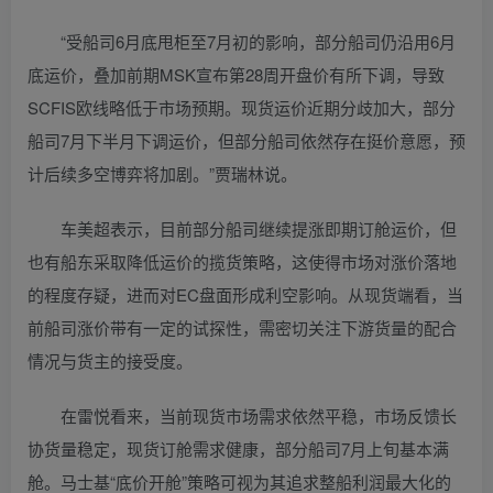
“受船司6月底甩柜至7月初的影响，部分船司仍沿用6月
底运价，叠加前期MSK宣布第28周开盘价有所下调，导致
SCFIS欧线略低于市场预期。现货运价近期分歧加大，部分
船司7月下半月下调运价，但部分船司依然存在挺价意愿，预
计后续多空博弈将加剧。”贾瑞林说。
车美超表示，目前部分船司继续提涨即期订舱运价，但
也有船东采取降低运价的揽货策略，这使得市场对涨价落地
的程度存疑，进而对EC盘面形成利空影响。从现货端看，当
前船司涨价带有一定的试探性，需密切关注下游货量的配合
情况与货主的接受度。
在雷悦看来，当前现货市场需求依然平稳，市场反馈长
协货量稳定，现货订舱需求健康，部分船司7月上旬基本满
舱。马士基“底价开舱”策略可视为其追求整船利润最大化的