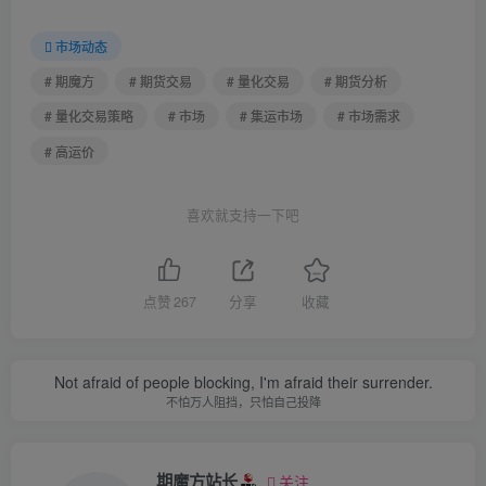
市场动态
# 期魔方
# 期货交易
# 量化交易
# 期货分析
# 量化交易策略
# 市场
# 集运市场
# 市场需求
# 高运价
喜欢就支持一下吧
点赞
267
分享
收藏
Not afraid of people blocking, I'm afraid their surrender.
不怕万人阻挡，只怕自己投降
期魔方站长
关注