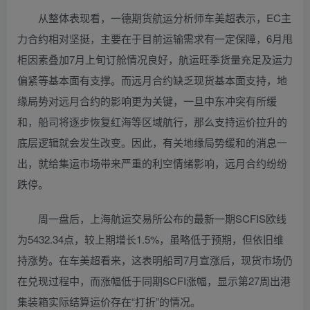
从整体表现看，一德期货航运分析师车美超表示，EC主
力合约相对坚挺，主要在于目前运输需求有一定保障，6月甩
柜因素叠加7月上旬订舱情况良好，航运旺季货量充足及运力
偏紧等基本面有支撑。而远月合约缺乏现货基本面支持，地
缘局势对远月合约的影响更为关键，一旦中东冲突有所缓
和，船司将逐步恢复红海等区域航行，那么支持运价拉升的
底层逻辑就会发生改变。因此，有关地缘局势缓和的消息一
出，就给集运市场带来严重的利空情绪影响，远月合约纷纷
跌停。
周一盘后，上海航运交易所公布的最新一期SCFIS欧线
为5432.34点，较上期增长1.5%，虽略低于预期，但依旧维
持涨势。在车美超看来，这表明船司7月宣涨后，现货市场仍
在兑现过程中，而涨幅低于同期SCFI涨幅，显示第27周出港
集装箱实际结算运价存在“打折”的情况。