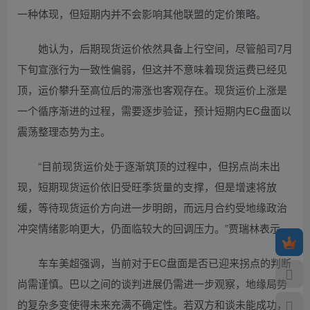
一种体现，但短期内并不会影响其他联盟的定价策略。
她认为，后期现货运价依然具备上行空间，尽管船司7月
下旬宣涨行为一致性偏弱，但这并不意味着现货运费已经见
顶，运价攀升至高位后的滞涨也客观存在。现货运价上涨是
一个循序渐进的过程，需要逐步验证，预计短期内EC盘面以
震荡整理态势为主。
“目前现货运价处于逐渐筑顶的过程中，但拐点尚未出
现，短期现货运价依旧受旺季货量的支撑，但是增速将放
缓，等待现货运价方向进一步明朗，而远月合约受地缘政治
冲突情绪影响更大，仍面临较大的回调压力。”贾瑞林表示。
车车美超强调，当前对于EC盘面是否已迎来拐点的判断
尚需谨慎。巴以之间的谈判进展仍需进一步观察，地缘局势
的复杂多变使得未来充满不确定性。若双方和谈未能成功，