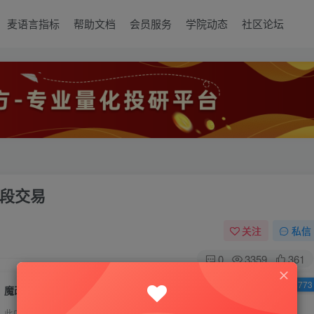
麦语言指标
帮助文档
会员服务
学院动态
社区论坛
段交易
关注
私信
0
3359
361
已售 8773
魔改布林带，轻松实现高抛低吸波段交易
此内容为付费资源，请付费后查看