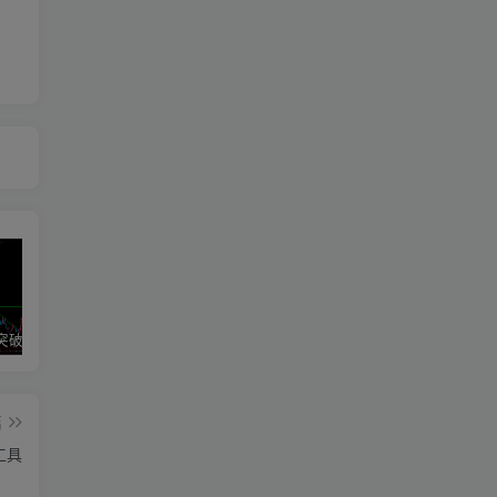
区间震荡突破指标源码案例
神奇九转指标
期魔方阻力支撑划线指标分享！
篇
工具