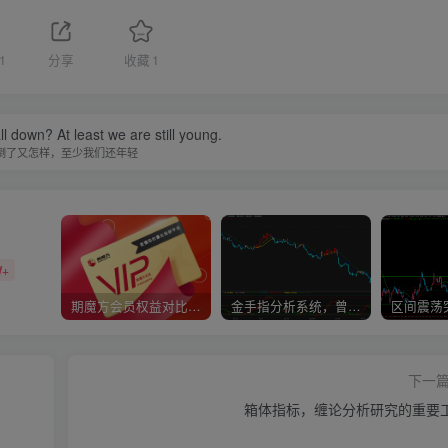
1
分享
收藏
1
ll down? At least we are still young.
倒了又怎样，至少我们还年轻
W+
期魔方会员权益对比，总有一项适合您！
金手指分析系统，曾经市场价39800
下一
箱体指标，缠论分析研究的重要