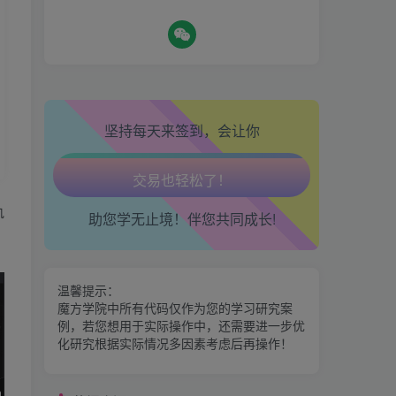
心情也舒畅了！
走路也有劲了！
热门资源
坚持每天来签到，会让你
腿也不痛了！
期魔方会员权益对比，总有
一项适合您！
腰也不酸了！
金手指分析系统，曾经市场
轨
助您学无止境！伴您共同成长!
交易也轻松了！
价39800
区间震荡突破指标源码案例
温馨提示：
魔方学院中所有代码仅作为您的学习研究案
例，若您想用于实际操作中，还需要进一步优
神奇九转指标
化研究根据实际情况多因素考虑后再操作！