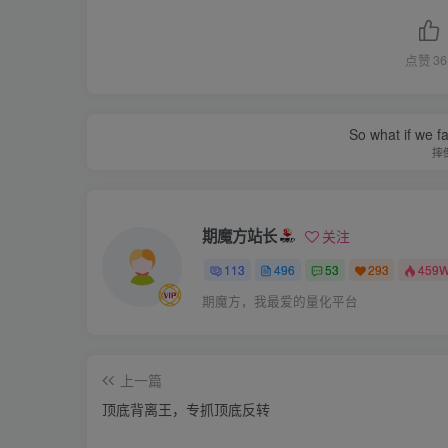
点赞
36
So what if we fa
摔
期魔方站长
关注
113
496
53
293
459
期魔方，我最爱的量化平台
上一篇
顶底背离王，专抓顶底反转