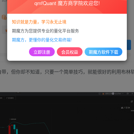
qmfQuant 魔方商学院欢迎您!
99
积分
知识就是力量，学习永无止境
免费
免费
黄金会员
超级会员
期魔方为您提供专业的量化平台服务
期魔方，更懂你的量化交易终端!
登录购买
立即注册
会员权益
期魔方软件下载
自带，但你却不知道，只要一个简单技巧，就能很好的利用布林