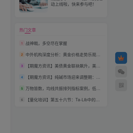
动上线啦，快来参与吧！
热门文章
战神戟，多空尽在掌握
1
中外机构深度分析：黄金价格走势乐观，本轮上涨远未结束
2
【期魔方资讯】美债黄金联袂飙升，美国经济滑坡隐忧浮现，降息预期进一步升温
3
【期魔方资讯】纯碱市场迎来调整期：夏季检修与供需博弈
4
万物皆数，均线共振排列指标案例，低滞后
5
【量化培训】第五十六节：Ta-Lib中的乌云压顶（Dark Cloud Cover）
6