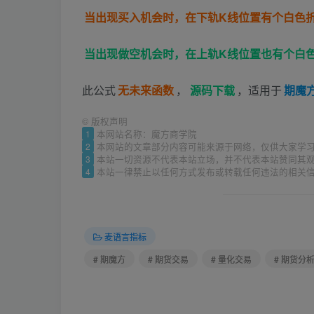
当出现买入机会时，在下轨K线位置有个白色
当出现做空机会时，在上轨K线位置也有个白
此公式
无未来函数
，
源码下载
，适用于
期魔
©
版权声明
1
本网站名称：魔方商学院
2
本网站的文章部分内容可能来源于网络，仅供大家学
3
本站一切资源不代表本站立场，并不代表本站赞同其
4
本站一律禁止以任何方式发布或转载任何违法的相关
麦语言指标
# 期魔方
# 期货交易
# 量化交易
# 期货分