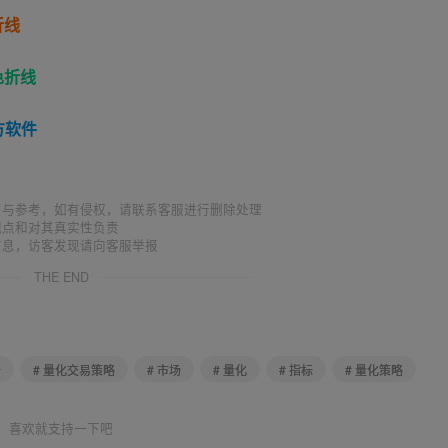
折线
色折线
方软件
习与参考，如有侵权，请联系客服进行删除处理
观点和对其真实性负责
信息，访客发现请向客服举报
THE END
析
# 量化交易策略
# 市场
# 量化
# 指标
# 量化策略
喜欢就支持一下吧