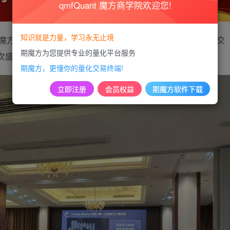
qmfQuant 魔方商学院欢迎您!
知识就是力量，学习永无止境
，期魔方金牌赞助，以及数十家合作机构单位支持的“期魔方·超级交
期魔方为您提供专业的量化平台服务
次盛会吸引了超过100名交易爱好者和机构团队积极参与。
期魔方，更懂你的量化交易终端!
立即注册
会员权益
期魔方软件下载