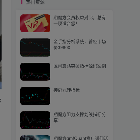
热门资源
期魔方阻力支撑划线指标分
享！
期魔方会员权益对比，总有
一项适合您！
期魔方qmfQuant推广返佣活
动上线啦，快来参与吧！
金手指分析系统，曾经市场
价39800
热门文章
区间震荡突破指标源码案例
【期魔方资讯】LPR调整动力不足，5月报价维持“按兵不动”
1
【期魔方资讯】OPEC+同意减产至2025年底，市场反应平淡，油价短期承压
2
神奇九转指标
【期魔方资讯】国家统计局：2024年3月份工业生产者出厂价格同比下降2.8%
情
3
【期魔方资讯】澳大利亚油菜籽产区干旱影响深度分析
4
期魔方阻力支撑划线指标分
享！
Heikin Ashi，趋势交易者的神器？
5
均线排列指标演示案例
6
期魔方qmfQuant推广返佣活