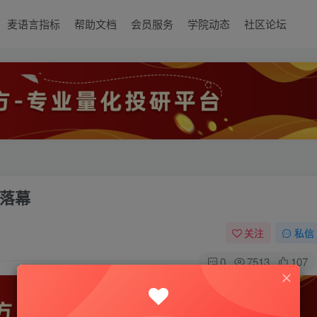
麦语言指标
帮助文档
会员服务
学院动态
社区论坛
落幕
关注
私信
0
7513
107