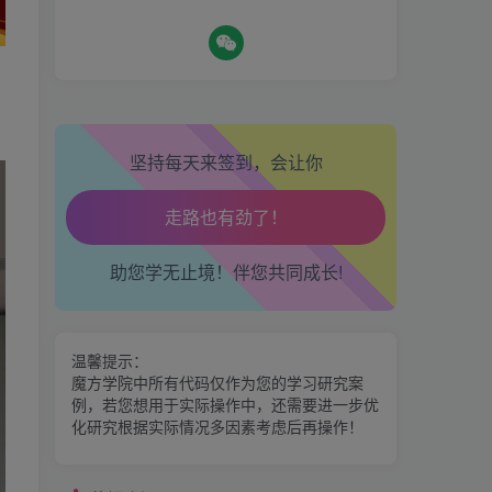
热门资源
坚持每天来签到，会让你
期魔方会员权益对比，总有
一项适合您！
生活也美好了！
金手指分析系统，曾经市场
心情也舒畅了！
助您学无止境！伴您共同成长!
价39800
走路也有劲了！
区间震荡突破指标源码案例
温馨提示：
腿也不痛了！
魔方学院中所有代码仅作为您的学习研究案
例，若您想用于实际操作中，还需要进一步优
腰也不酸了！
神奇九转指标
化研究根据实际情况多因素考虑后再操作！
交易也轻松了！