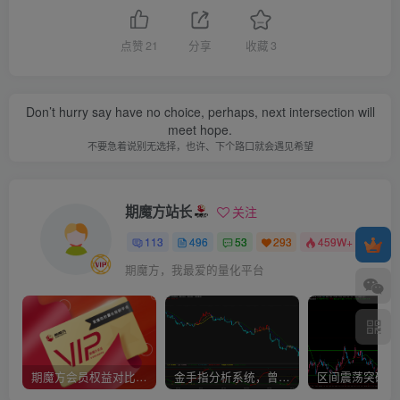
点赞
21
分享
收藏
3
Don’t hurry say have no choice, perhaps, next intersection will
meet hope.
不要急着说别无选择，也许、下个路口就会遇见希望
期魔方站长
关注
113
496
53
293
459W+
期魔方，我最爱的量化平台
期魔方会员权益对比，总有一项适合您！
金手指分析系统，曾经市场价39800