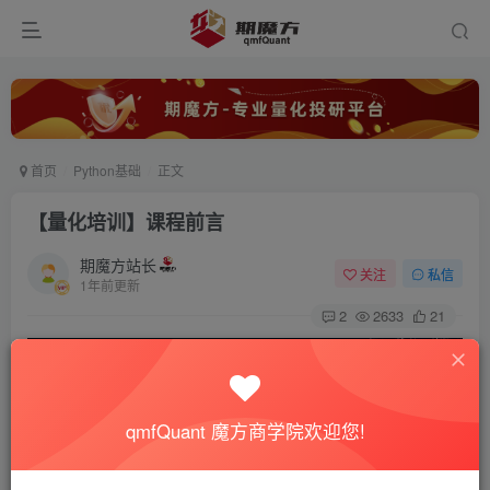
首页
Python基础
正文
【量化培训】课程前言
期魔方站长
关注
私信
1年前更新
2
2633
21
qmfQuant 魔方商学院欢迎您!