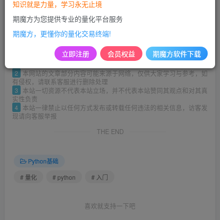
知识就是力量，学习永无止境
期魔方为您提供专业的量化平台服务
期魔方，更懂你的量化交易终端!
立即注册
会员权益
期魔方软件下载
©
版权声明
1
本网站名称：魔方商学院
2
本网站的文章部分内容可能来源于网络，仅供大家学习与参考，如
有侵权，请联系客服进行删除处理
3
本站一切资源不代表本站立场，并不代表本站赞同其观点和对其真
实性负责
4
本站一律禁止以任何方式发布或转载任何违法的相关信息，访客发
现请向客服举报
THE END
Python基础
# 量化
# python
# 入门
喜欢就支持一下吧