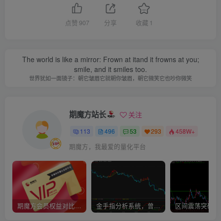
点赞
907
分享
收藏
1
The world is like a mirror: Frown at itand it frowns at you;
smile, and it smiles too.
世界犹如一面镜子：朝它皱眉它就朝你皱眉，朝它微笑它也吵你微笑
期魔方站长
关注
113
496
53
293
458W+
期魔方，我最爱的量化平台
期魔方会员权益对比，总有一项适合您！
金手指分析系统，曾经市场价39800