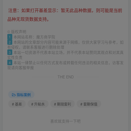
注意：如果打开基差显示：暂无此品种数据，则可能是当前
品种无现货数据支持。
©
版权声明
1
本网站名称：魔方商学院
2
本网站的文章部分内容可能来源于网络，仅供大家学习与参考，如
有侵权，请联系客服进行删除处理
3
本站一切资源不代表本站立场，并不代表本站赞同其观点和对其真
实性负责
4
本站一律禁止以任何方式发布或转载任何违法的相关信息，访客发
现请向客服举报
THE END
指标案例
# 基差
# 升贴水
# 期现套利
# 套期保值
喜欢就支持一下吧