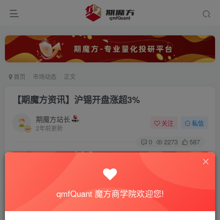
首页
市场动态
正文
【期魔方资讯】沪锡开盘涨超3%
期魔方站长
关注
私信
2年前更新
0
2273
587
qmfQuant 魔方商学院欢迎您!
从每经AI快讯提供的信息来看，国内商品期货早盘开盘表现
出明显的涨多跌少态势。这一市场变化可能反映了当前国内