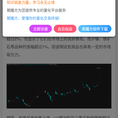
经济环境的复杂性和多变性，同时也显示了投资者对于不同
知识就是力量，学习永无止境
商品期货品种的信心和预期。
期魔方为您提供专业的量化平台服务
期魔方，更懂你的量化交易终端!
具体来看，沪锡和集运欧线等品种的涨幅超过3%，这表明了
立即注册
会员权益
期魔方软件下载
这些商品在当前市场上的强劲需求。玻璃和焦煤等品种涨幅
超过2%，也显示了它们在市场上的良好表现。而沪镍、铁矿
石等品种的涨幅超过1%，则说明这些商品也具有一定的市场
吸引力。
然而，市场并非全面上涨，LU燃油和豆二等品种的跌幅超过