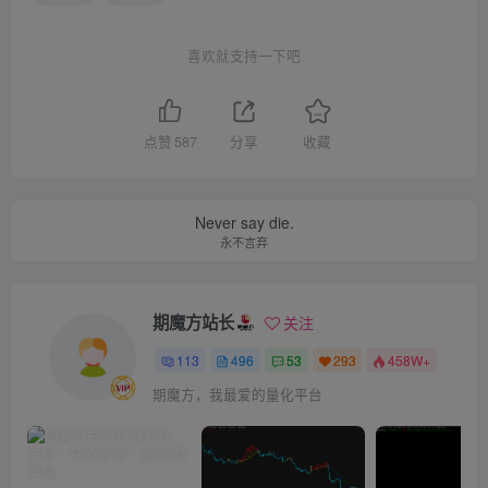
喜欢就支持一下吧
点赞
587
分享
收藏
Never say die.
永不言弃
期魔方站长
关注
113
496
53
293
458W+
期魔方，我最爱的量化平台