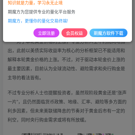
知识就是力量，学习永无止境
3月21日，金价触及2223美元/盎司的历史新高位，正式开启
期魔方为您提供专业的量化平台服务
了本轮“狂飙”之旅。此后，黄金价格接连突破整数关口，并
期魔方，更懂你的量化交易终端!
于4月9日盘中上冲至2365美元/盎司的历史最高位。
立即注册
会员权益
期魔方软件下载
对于本轮黄金价格的上涨，专业分析人士不约而同地指
出，此前以美债实际收益率为核心的分析框架已不能适用和
解释本轮黄金价格的上涨。不过，对于驱动本轮金价上涨的
最主要因素，目前认为全球流动性、避险需求和央行购金是
主导的看法皆有。
不过专业分析人士也提醒投资者，虽然现阶段黄金还是“涨声
一片”，且仍然面临货币政策、地缘、汇率、避险等多方面的
利多因素，但未来美联储降息的节奏对于黄金后市有一定的
利空，同时央行购金需求或将有所放缓。