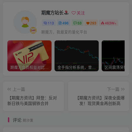
期魔方站长
关注
113
496
53
293
463W+
期魔方，我最爱的量化平台
期魔方会员权益对比，总有一项适合您！
金手指分析系统，曾经市场价39800
上一篇
下一篇
【期魔方资讯】拜登：反对
【期魔方资讯】深夜全面爆
新日铁与美国钢铁合并
发！现货黄金再创新高
评论
抢沙发