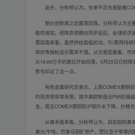
此外，分析师认为，仓单不足也是助推COM
铜价创新高之后震荡回落，分析师认为主要
能性增加，但降息预期也同步延后，全球经济
需层面来看，虽然供给面临扰动，TC费用持
库存等指标显示需求不强。从交易层面看，市场
从18.89万手的高位开始回落，5月23日已经
势也印证了这一点。
有色金属研究员表示，上周COMEX期铜较伦
的现货铜非常有限。周中美欧制造业PMI初值
金，周五COMEX期铜较沪铜升水下降，价格
从基本面来看，分析师认为，目前铜的基本面多
美元/干吨，巴拿马铜矿停产、赞比亚干旱等问