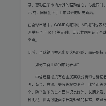
录，更彰显了市场对其的强劲信心。与此同时，
元/吨，同样创下了上市以来的历史新高。
在全球市场中，COMEX期铜与LME期铜也表现抢
则攀升至11104.5美元/吨，两者共同见证
高点。
此后，全球铜价并未出现大幅回落，而是保持
如何看待此轮铜市场表现？
中信建投期货有色金属高级分析师告诉记者，
强，黄金、白银、美股等权益资产、比特币等
高，除了当下的基本面情况良好外，长期来看
种挑战，供需可能面临长期短缺的状态，这赋