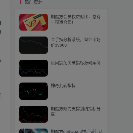
热门资源
期魔方阻力支撑划线指标分
享！
期魔方会员权益对比，总有
一项适合您！
可
期魔方qmfQuant推广返佣活
供
动上线啦，快来参与吧！
金手指分析系统，曾经市场
价39800
热门文章
走
区间震荡突破指标源码案例
【量化培训】第十节： QMT安装，iQuant安装
1
信号反转提前预知？魔改黄金分割线指标
2
神奇九转指标
证
【量化培训】第四十八节：Matplotlib散点图、柱状图和直方图
3
【量化培训】第五十二节：：Ta-Lib中的EMA （Exponential Moving Average指数移动平均）和MACD指标
4
期魔方阻力支撑划线指标分
享！
【期魔方资讯】总库存逼近百万吨，检修季将至：纯碱市场走势如何？
5
新年焕新·会员权益升级公告
6
期魔方qmfQuant推广返佣活