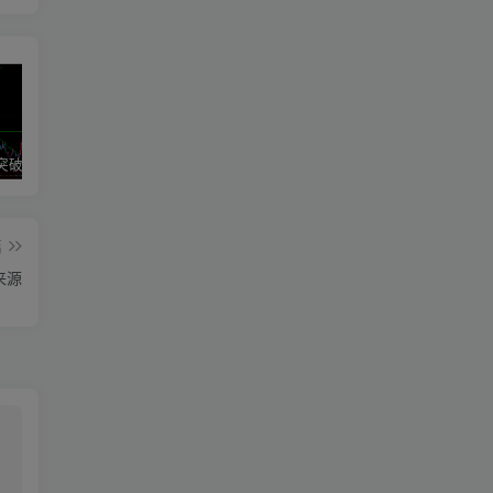
区间震荡突破指标源码案例
神奇九转指标
期魔方阻力支撑划线指标分享！
篇
来源