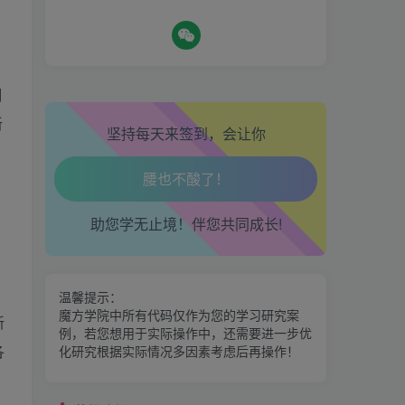
生活也美好了！
心情也舒畅了！
热门资源
铜
新
坚持每天来签到，会让你
走路也有劲了！
期魔方会员权益对比，总有
一项适合您！
腿也不痛了！
金手指分析系统，曾经市场
助您学无止境！伴您共同成长!
腰也不酸了！
价39800
交易也轻松了！
区间震荡突破指标源码案例
温馨提示：
魔方学院中所有代码仅作为您的学习研究案
新
例，若您想用于实际操作中，还需要进一步优
神奇九转指标
各
化研究根据实际情况多因素考虑后再操作！