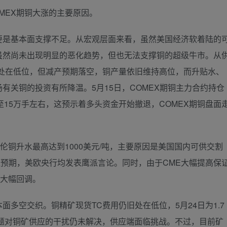
EX期铜大涨的主要原因。
是基本面支撑不足。从宏观层面来看，虽然美国经济软着陆的
虽然尚未出现明显的恶化趋势，但也无法支撑铜的超级牛市。从
续处在低位，但减产预期落空，铜产量依旧维持高位，而升贴水、
有关铜的投资有所降温。5月15日，COMEX期铜主力合约持仓
降至15万手左右，这预示着多头资金开始撤退，COMEX期铜盘面
铜升水最高达到1000美元/吨，主要原因是美国国内可供交割
超预期，美欧央行均发表鹰派言论。同时，由于CME大幅提高保
也大幅回调。
空交织。铜精矿现货TC费用仍旧处在低位，5月24日为1.7
题对铜矿供应的干扰仍未解决，供应端面临挑战。不过，目前矿