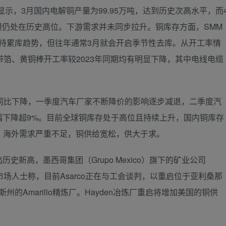
示，3月国内电解铜产量为99.95万吨，达到历史次高水平，而
，但仍处在历史高位。下游需求并未同步拉升。铜库存方面，SMM
仍保持累库趋势，但往年通常3月就会开启季节性去库。从开工率情
带箔、黄铜棒开工率较2023年同期均有明显下降，其中电线电缆
比下降，一季度汽车厂家不断降价的影响逐步减退，二季度汽
幅下降超9%。目前全球铜库存处于高位且持续上升，国内铜库存
，海外需求严重不足，铜供给宽松，供大于求。
高，墨西哥集团（Grupo Mexico）旗下的矿业公司
市场人士称，目前Asarco正在与工会谈判，以重启位于亚利桑那
州的Amarillo精炼厂。Hayden冶炼厂重启将增加美国的铜供