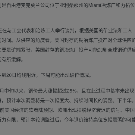
自由港麦克莫兰公司位于亚利桑那州的Miami冶炼厂和力拓位
正在与工会代表和冶炼工人举行谈判，根据美国的矿业法和工人
的时间。从供应的角度看，美国封存的铜冶炼厂投产对全球供应
主要是矿端紧张，美国封存的铜冶炼厂投产可能加剧全球铜矿供
能有所缓解。
20日均线附近，下周可能出现破位情况。
中旬以来，铜价最大涨幅超过25%，且在此过程中基本未出现
绪，预计本次调整将是一次幅度大、持续时间长的调整。下半年
目前美国经济的软着陆预期、欧洲出现摆脱经济衰退的信号、中国
压力有限，预计本轮调整过后，今年铜价维持高位宽幅震荡的可