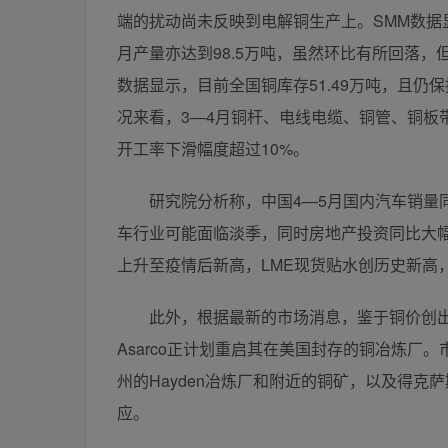
端的扰动尚未反映到电解铜生产上。SMM数据显
月产量亦达到98.5万吨，虽然环比有所回落
数据显示，目前全国铜库存51.49万吨，且
况来看，3—4月铜杆、电线电缆、铜管、铜板
开工率下滑幅度超过10%。
研究院分析称，中国4—5月国内汽车销量同
车行业可能面临淡季，同时房地产投资同比大
上升至疫情后新高，LME现货贴水创历史新高
此外，根据最新的市场消息，鉴于铜价创出历史新
Asarco正计划重启其在美国封存的铜冶炼厂。
州的Hayden冶炼厂和附近的铜矿，以及得克萨斯
应。