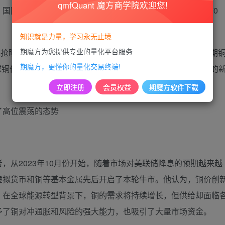
qmfQuant 魔方商学院欢迎您!
国际铜期货市场也迎来了新的里程碑，当日价格攀升至79670
知识就是力量，学习永无止境
期魔方为您提供专业的量化平台服务
眼。其中，COMEX期铜当日触及5.1990美元/磅，而LME期
期魔方，更懂你的量化交易终端!
了全球铜价的新高峰。这一局面标志着全球铜价齐齐达到了历史性的
立即注册
会员权益
期魔方软件下载
了高位震荡的态势
从2023年10月份开始，随着市场对美联储降息的预期越来越
虚拟货币和铜等基本金属先后开启了本轮牛市。他认为，铜价创
，在全球能源转型背景下，铜的需求将持续增长，但供给却面临
予了铜对冲通胀和风险的强大能力，也吸引了大量市场资金。