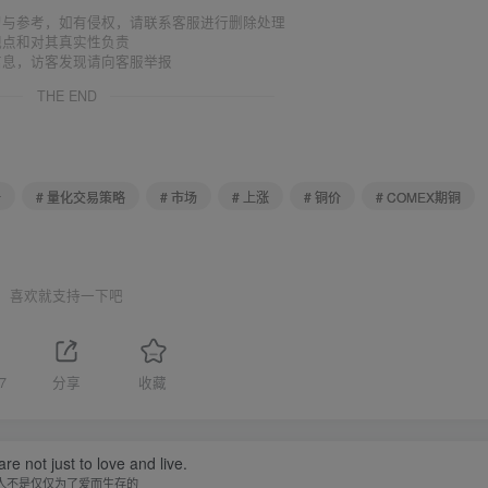
习与参考，如有侵权，请联系客服进行删除处理
观点和对其真实性负责
信息，访客发现请向客服举报
THE END
析
# 量化交易策略
# 市场
# 上涨
# 铜价
# COMEX期铜
喜欢就支持一下吧
7
分享
收藏
re not just to love and live.
人不是仅仅为了爱而生存的