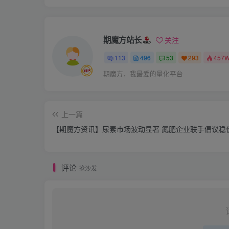
期魔方站长
关注
113
496
53
293
457
期魔方，我最爱的量化平台
上一篇
【期魔方资讯】尿素市场波动显著 氮肥企业联手倡议稳
评论
抢沙发