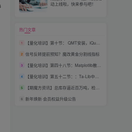
动上线啦，快来参与吧！
4
热门文章
【量化培训】第十节： QMT安装，iQuant安装
1
信号反转提前预知？魔改黄金分割线指标
2
【量化培训】第四十八节：Matplotlib散点图、柱状图和直方图
3
【量化培训】第五十二节：：Ta-Lib中的EMA （Exponential Moving Average指数移动平均）和MACD指标
4
【期魔方资讯】总库存逼近百万吨，检修季将至：纯碱市场走势如何？
5
新年焕新·会员权益升级公告
6