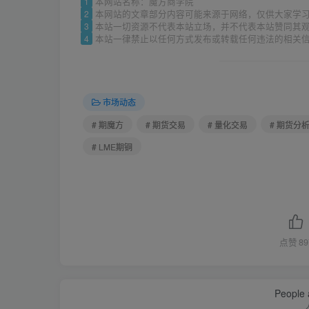
1
本网站名称：魔方商学院
2
本网站的文章部分内容可能来源于网络，仅供大家学
3
本站一切资源不代表本站立场，并不代表本站赞同其
4
本站一律禁止以任何方式发布或转载任何违法的相关
市场动态
# 期魔方
# 期货交易
# 量化交易
# 期货分
# LME期铜
点赞
89
People a