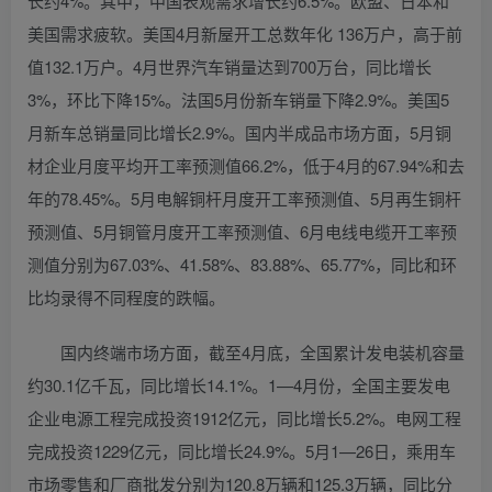
长约4%。其中，中国表观需求增长约6.5%。欧盟、日本和
美国需求疲软。美国4月新屋开工总数年化 136万户，高于前
值132.1万户。4月世界汽车销量达到700万台，同比增长
3%，环比下降15%。法国5月份新车销量下降2.9%。美国5
月新车总销量同比增长2.9%。国内半成品市场方面，5月铜
材企业月度平均开工率预测值66.2%，低于4月的67.94%和去
年的78.45%。5月电解铜杆月度开工率预测值、5月再生铜杆
预测值、5月铜管月度开工率预测值、6月电线电缆开工率预
测值分别为67.03%、41.58%、83.88%、65.77%，同比和环
比均录得不同程度的跌幅。
国内终端市场方面，截至4月底，全国累计发电装机容量
约30.1亿千瓦，同比增长14.1%。1—4月份，全国主要发电
企业电源工程完成投资1912亿元，同比增长5.2%。电网工程
完成投资1229亿元，同比增长24.9%。5月1—26日，乘用车
市场零售和厂商批发分别为120.8万辆和125.3万辆，同比分