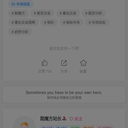
市场动态
# 期魔方
# 期货交易
# 量化交易
# 期货分析
# 量化交易策略
# 铜价
# 国际市场
# 市场动态
# 趋势分析
喜欢就支持一下吧
点赞
735
分享
收藏
Sometimes you have to be your own hero.
有时候必须做自己的英雄
期魔方站长
关注