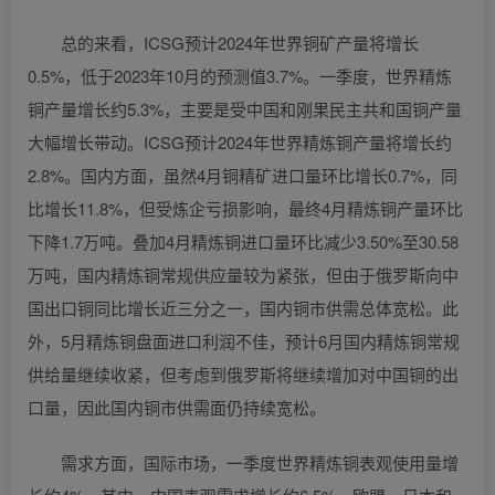
总的来看，ICSG预计2024年世界铜矿产量将增长
0.5%，低于2023年10月的预测值3.7%。一季度，世界精炼
铜产量增长约5.3%，主要是受中国和刚果民主共和国铜产量
大幅增长带动。ICSG预计2024年世界精炼铜产量将增长约
2.8%。国内方面，虽然4月铜精矿进口量环比增长0.7%，同
比增长11.8%，但受炼企亏损影响，最终4月精炼铜产量环比
下降1.7万吨。叠加4月精炼铜进口量环比减少3.50%至30.58
万吨，国内精炼铜常规供应量较为紧张，但由于俄罗斯向中
国出口铜同比增长近三分之一，国内铜市供需总体宽松。此
外，5月精炼铜盘面进口利润不佳，预计6月国内精炼铜常规
供给量继续收紧，但考虑到俄罗斯将继续增加对中国铜的出
口量，因此国内铜市供需面仍持续宽松。
需求方面，国际市场，一季度世界精炼铜表观使用量增