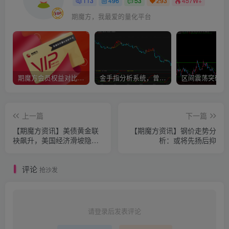
113
496
53
293
457W+
期魔方，我最爱的量化平台
期魔方会员权益对比，总有一项适合您！
金手指分析系统，曾经市场价39800
上一篇
下一篇
【期魔方资讯】美债黄金联
【期魔方资讯】钢价走势分
袂飙升，美国经济滑坡隐忧
析：或将先扬后抑
浮现，降息预期进一步升温
评论
抢沙发
请登录后发表评论