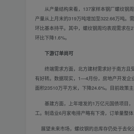
从产量结构来看，137家样本钢厂螺纹钢周产量从
产量从上月末的319万吨增加至322.66万吨
环比基本持平。其中，螺纹钢周均表观需求在270.
环比下降1.6%。
下游订单尚可
终端需求方面，北方建材需求好于南方且受汛
有好转。数据现实，1—4月份，房地产开发企业房
面积23510万平方米，下降24.6%。目前
基建方面，上年增发的1万亿元国债项目，目
工。制造业6月家电排产略有下滑，订单量整体
展望未来市场，螺纹钢的总库存仍处于去化过