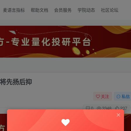
麦语言指标
帮助文档
会员服务
学院动态
社区论坛
将先扬后抑
关注
私信
0
3348
237