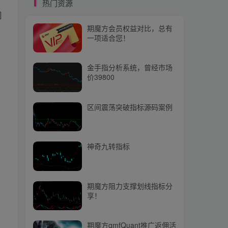
热门资源
期魔方阻力支撑划线指标分
周
享！
期魔方会员权益对比，总有
一项适合您！
，
期魔方qmfQuant推广返佣活
动上线啦，快来参与吧！
金手指分析系统，曾经市场
价39800
热门文章
区间震荡突破指标源码案例
【期魔方资讯】供应充足，市场人士预测菜粕市场偏弱运行
1
【期魔方资讯】利好政策频出，碳价继续上涨？
2
神奇九转指标
【量化培训】第三十七节：NumPy中的排序和条件筛选函数
3
【期魔方资讯】菜油涨势能否持续？
4
期魔方阻力支撑划线指标分
享！
众赢一号，愿大家不被套
5
【投教课程】期货小白入门课程[商品期货]
6
期魔方qmfQuant推广返佣活