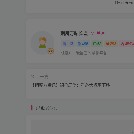
Real dream
期魔方站长
关注
113
496
53
293
459
期魔方，我最爱的量化平台
上一篇
【期魔方资讯】铜价展望：重心大概率下移
评论
抢沙发