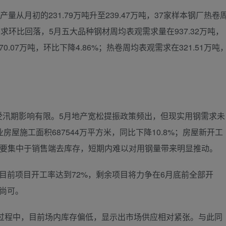
月初的231.79万吨升至239.47万吨，37家样本钢厂热卷
。需求环比回落，5月五大品种钢材周均表观需求量在937.32万吨，
07万吨，环比下降4.86%；热卷周均表观需求在321.51万吨
期影响有限。5月地产宽松提振政策频出，但现实用钢需求未
屋施工面积687544万平方米，同比下降10.8%；房屋新开工
政策主要集中于销售端去库存，短期内难以对用钢量带来明显推动。
前项目开工率达到72%，剩余项目将力争在6月底前全部开
尚可。
程中，目前场内库存偏低，显示出市场供应相对紧张。与此同