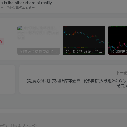
 is the other shore of reality.
真正的梦就是现实的彼岸
W+
期魔方会员权益对比，总有一项适合您！
金手指分析系统，曾经市场价39800
下一
【期魔方资讯】交易所库存激增，伦铜期货大跌逾2% 跌破
美元
请登录后发表评论