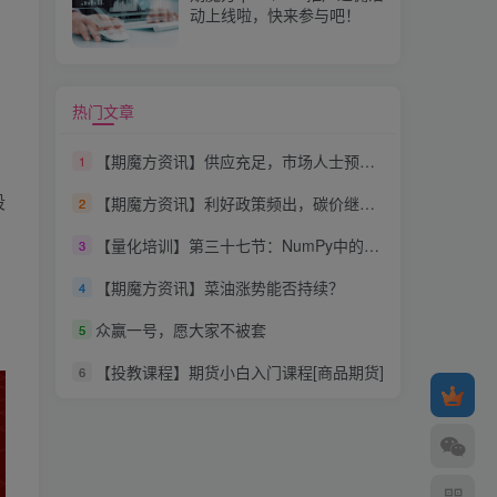
动上线啦，快来参与吧！
热门文章
【期魔方资讯】供应充足，市场人士预测菜粕市场偏弱运行
1
段
【期魔方资讯】利好政策频出，碳价继续上涨？
2
【量化培训】第三十七节：NumPy中的排序和条件筛选函数
3
【期魔方资讯】菜油涨势能否持续？
4
众赢一号，愿大家不被套
5
【投教课程】期货小白入门课程[商品期货]
6