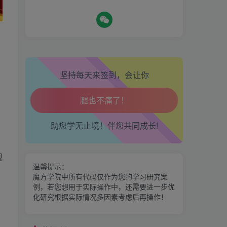
生活也美好了！
热门资源
心情也舒畅了！
坚持每天来签到，会让你
期魔方会员权益对比，总有
一项适合您！
走路也有劲了！
腿也不痛了！
金手指分析系统，曾经市场
助您学无止境！伴您共同成长!
价39800
腰也不酸了！
区间震荡突破指标源码案例
观
交易也轻松了！
温馨提示：
魔方学院中所有代码仅作为您的学习研究案
例，若您想用于实际操作中，还需要进一步优
神奇九转指标
化研究根据实际情况多因素考虑后再操作！