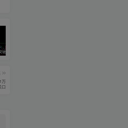
区间震荡突破指标源码案例
神奇九转指标
期魔方阻力支撑划线指标分享！
篇
1万
关口