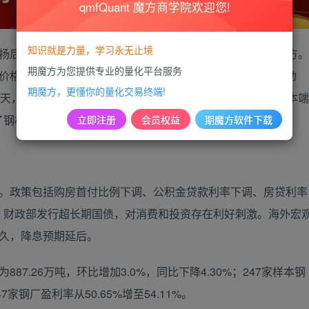
qmfQuant 魔方商学院欢迎您!
知识就是力量，学习永无止境
扬后抑的态势，但整体而言，两者价格均维持在60日均线上方。
期魔方为您提供专业的量化平台服务
材价格连续收涨，这一积极的市场表现显著增强了钢厂的复产动
期魔方，更懂你的量化交易终端!
8万吨/天，这一增产趋势显示了市场对钢材需求的信心。同时，成本端
了钢材市场的稳健运行。
立即注册
会员权益
期魔方软件下载
政策包括购房首付比例下调、公积金贷款利率下调、房贷利率
，财政部发行超长期国债，对消费和投资存在利好刺激。海外宏
更久，降息预期延后。
.26万吨，环比增加3.0%，同比下降4.30%；247家样本钢
7家钢厂盈利率从50.65%增至54.11%。