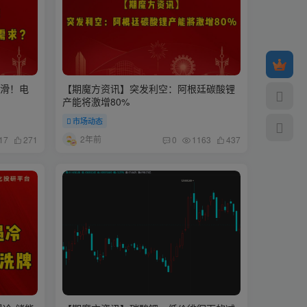
下滑！电
【期魔方资讯】突发利空：阿根廷碳酸锂
产能将激增80%
市场动态
2年前
17
271
0
1163
437