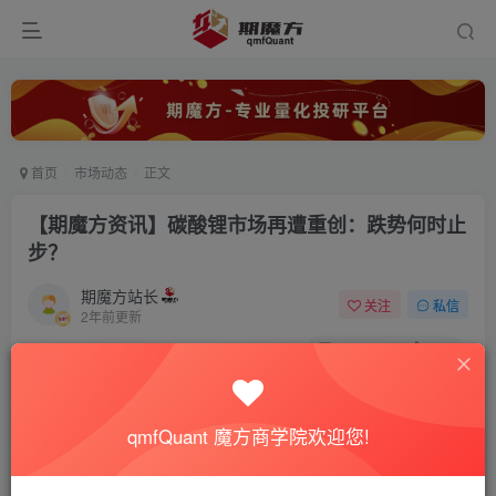
首页
市场动态
正文
【期魔方资讯】碳酸锂市场再遭重创：跌势何时止
步？
期魔方站长
关注
私信
2年前更新
0
5913
633
qmfQuant 魔方商学院欢迎您!
近日，备受瞩目的《2024—2025年节能降碳行动方案》（以