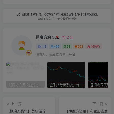
So what if we fall down? At least we are still young.
摔倒了又怎样，至少我们还年轻
期魔方站长
关注
113
496
53
293
460W+
期魔方，我最爱的量化平台
期魔方会员权益对比，总有一项适合您！
金手指分析系统，曾经市场价39800
上一篇
下一篇
【期魔方资讯】美联储哈
【期魔方资讯】利空因素发