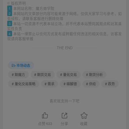
©
版权声明
1
本网站名称：魔方商学院
2
本网站的文章部分内容可能来源于网络，仅供大家学习与参考，如
有侵权，请联系客服进行删除处理
3
本站一切资源不代表本站立场，并不代表本站赞同其观点和对其真
实性负责
4
本站一律禁止以任何方式发布或转载任何违法的相关信息，访客发
现请向客服举报
THE END
市场动态
# 期魔方
# 期货交易
# 量化交易
# 期货分析
# 量化交易策略
# 需求
# 碳酸锂
# 供给
# 跌势
喜欢就支持一下吧
点赞
633
分享
收藏