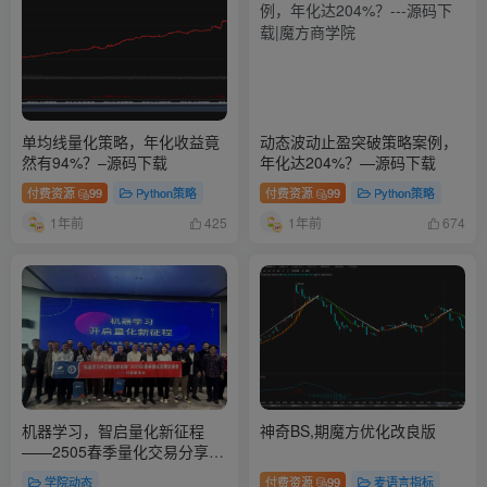
单均线量化策略，年化收益竟
动态波动止盈突破策略案例，
然有94%？–源码下载
年化达204%？—源码下载
付费资源
99
Python策略
付费资源
99
Python策略
1年前
1年前
425
674
机器学习，智启量化新征程
神奇BS,期魔方优化改良版
——2505春季量化交易分享会
成都站，圆满举办
学院动态
付费资源
99
麦语言指标