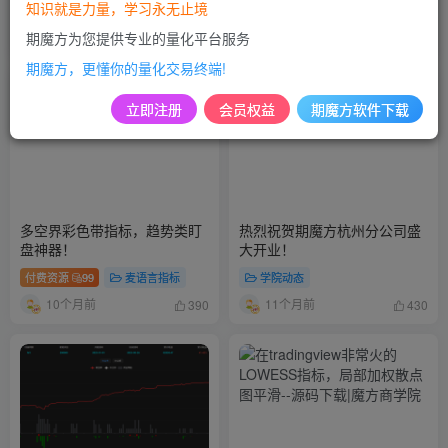
知识就是力量，学习永无止境
付费资源
99
麦语言指标
付费资源
99
麦语言指标
期魔方为您提供专业的量化平台服务
10个月前
10个月前
408
968
期魔方，更懂你的量化交易终端!
立即注册
会员权益
期魔方软件下载
多空界彩色带指标，趋势类盯
热烈祝贺期魔方杭州分公司盛
盘神器！
大开业！
付费资源
99
麦语言指标
学院动态
10个月前
11个月前
390
430