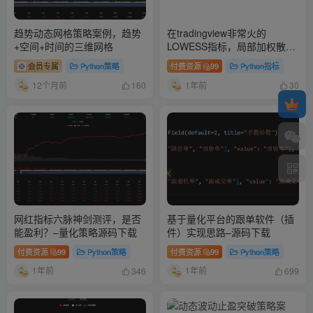
趋势动态网格策略案例，趋势
在tradingview非常火的
+空间+时间的三维网格
LOWESS指标，局部加权散点
图平滑–源码下载
会员专属
Python策略
付费资源
99
Python指标
12个月前
1年前
160
30
网红指标六脉神剑测评，是否
基于量化平台的跟单软件（插
能盈利？–量化策略源码下载
件）实现思路–源码下载
付费资源
99
Python策略
付费资源
99
Python策略
1年前
1年前
346
699