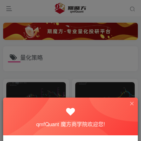
量化策略
qmfQuant 魔方商学院欢迎您!
缠论技术升级篇–顶底分型不
短线交易神器！龙影趋势线指
再漂移
标