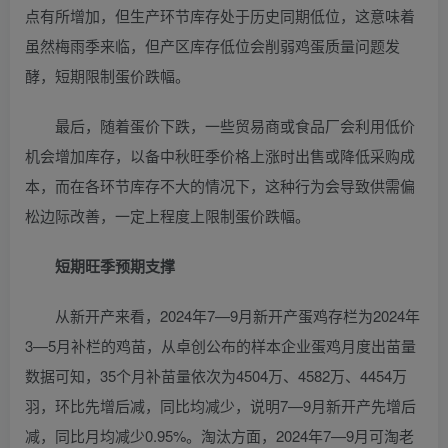
点有所增加，但生产环节库存处于历史同期低位，这意味着
虽然梅雨季来临，但产区库存低位会削弱鸡蛋质量问题发
酵，短期限制蛋价跌幅。
最后，随着蛋价下跌，一些贸易商或食品厂会利用低价
机会增加库存，以备中秋旺季价格上涨时出售或降低采购成
本，而在各环节库存不大的情况下，这种行为会导致供需偏
松边际改善，一定上程度上限制蛋价跌幅。
短期旺季预期支撑
从新开产来看，2024年7—9月新开产蛋鸡存栏为2024年
3—5月补栏的鸡苗，从卓创公布的样本企业蛋鸡月度出苗量
数据可知，35个月补苗量依次为4504万、4582万、4454万
羽，环比先增后减，同比均减少，说明7—9月新开产先增后
减，同比月均减少0.95%。淘汰方面，2024年7—9月可淘老