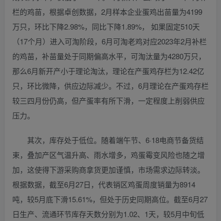
栏的鸡苗，根据卓创数据，2月样本企业蛋鸡出苗量为4199
万只，环比下降2.98%，同比下降1.89%， 如果固定510天
（17个月）进入可淘阶段，6月可淘老鸡对应2023年2月补栏
的鸡苗，补苗量处于同期偏高水平，可淘汰量为4280万只，
那么6月新开产小于理论淘汰，理论在产蛋鸡存栏为12.42亿
只，环比微降，供应边际减少。不过，6月理论在产蛋鸡存栏
较三四月份仍高，但产蛋率有所下滑，一定程度上削弱供应
压力。
其次，库存处于低位。随着端午节、6·18电商节备货结
束，叠加产区气温升高、雨水增多，鸡蛋霉变风险也随之增
加，这使得下游采购商拿货更加谨慎，市场需求边际转淡。
根据数据，截至6月27日，代表销区鸡蛋周度销量为8914
吨，较5月底下滑15.61%，但处于历史同期高位。截至6月27
日生产、流通环节库存天数分别为1.02、1天，较5月中旬低