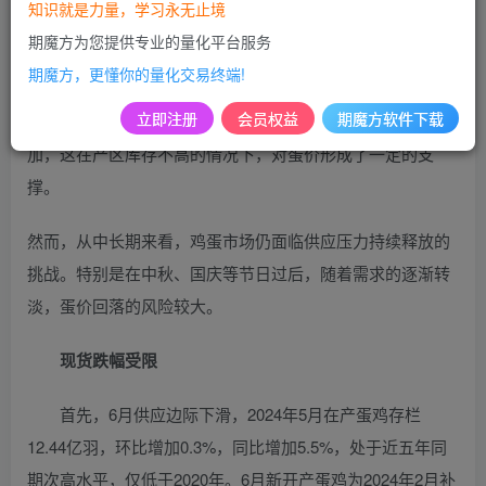
农产品网数据显示，截至6月26日，主产区的鸡蛋均价已从6
知识就是力量，学习永无止境
月中下旬的低点反弹了0.22元/斤，达到3.7元/斤。
期魔方为您提供专业的量化平台服务
期魔方，更懂你的量化交易终端!
我们认为，这一反弹主要得益于即将到来的中秋旺季需求预
立即注册
会员权益
期魔方软件下载
期。随着蛋价的下跌，食品厂和贸易商的囤货需求逐渐增
加，这在产区库存不高的情况下，对蛋价形成了一定的支
撑。
然而，从中长期来看，鸡蛋市场仍面临供应压力持续释放的
挑战。特别是在中秋、国庆等节日过后，随着需求的逐渐转
淡，蛋价回落的风险较大。
现货跌幅受限
首先，6月供应边际下滑，2024年5月在产蛋鸡存栏
12.44亿羽，环比增加0.3%，同比增加5.5%，处于近五年同
期次高水平，仅低于2020年。6月新开产蛋鸡为2024年2月补