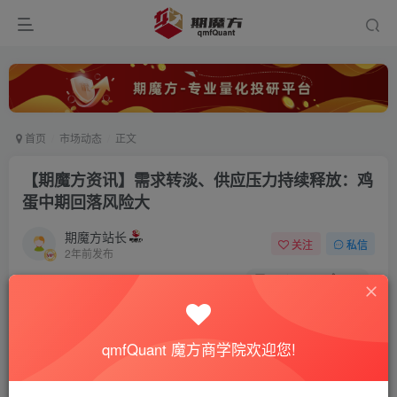
首页
市场动态
正文
【期魔方资讯】需求转淡、供应压力持续释放：鸡
蛋中期回落风险大
期魔方站长
关注
私信
2年前发布
0
3994
855
qmfQuant 魔方商学院欢迎您!
近期，鸡蛋的期现货价格均呈现出止跌反弹的趋势。据我的