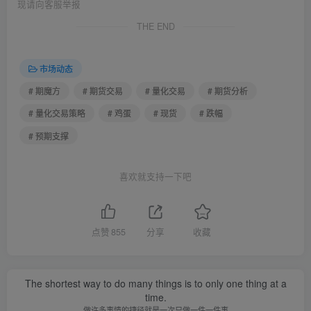
现请向客服举报
THE END
市场动态
# 期魔方
# 期货交易
# 量化交易
# 期货分析
# 量化交易策略
# 鸡蛋
# 现货
# 跌幅
# 预期支撑
喜欢就支持一下吧
点赞
855
分享
收藏
The shortest way to do many things is to only one thing at a
time.
做许多事情的捷径就是一次只做一件一件事