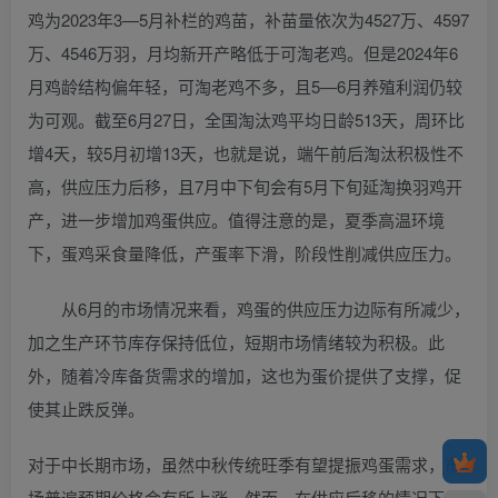
鸡为2023年3—5月补栏的鸡苗，补苗量依次为4527万、4597
万、4546万羽，月均新开产略低于可淘老鸡。但是2024年6
月鸡龄结构偏年轻，可淘老鸡不多，且5—6月养殖利润仍较
为可观。截至6月27日，全国淘汰鸡平均日龄513天，周环比
增4天，较5月初增13天，也就是说，端午前后淘汰积极性不
高，供应压力后移，且7月中下旬会有5月下旬延淘换羽鸡开
产，进一步增加鸡蛋供应。值得注意的是，夏季高温环境
下，蛋鸡采食量降低，产蛋率下滑，阶段性削减供应压力。
从6月的市场情况来看，鸡蛋的供应压力边际有所减少，
加之生产环节库存保持低位，短期市场情绪较为积极。此
外，随着冷库备货需求的增加，这也为蛋价提供了支撑，促
使其止跌反弹。
对于中长期市场，虽然中秋传统旺季有望提振鸡蛋需求，市
场普遍预期价格会有所上涨。然而，在供应后移的情况下，