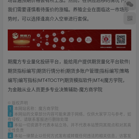
我们需要谨慎看待蛋价的涨幅。养殖企业在面临这一市场形
势时，可以选择逢高介入空单进行套保。
期魔方专业量化投研平台，能给用户提供期货量化平台软件|
期货指标编写|期货行情分析|期货多账户管理|指标编写|策略
编写|编写指标|MT4TOCTP|期货模拟软件|MT4|魔方学院，
为金融从业人员更多专业决策辅助-魔方商学院
©
版权声明
1
本网站名称：魔方商学院
2
本网站的文章部分内容可能来源于网络，仅供大家学习与参考，如
有侵权，请联系客服进行删除处理
3
本站一切资源不代表本站立场，并不代表本站赞同其观点和对其真
实性负责
4
本站一律禁止以任何方式发布或转载任何违法的相关信息，访客发