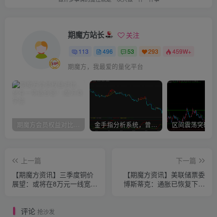
期魔方站长
关注
113
496
53
293
459W+
期魔方，我最爱的量化平台
期魔方会员权益对比，总有一项适合您！
金手指分析系统，曾经市场价39800
上一篇
下一篇
【期魔方资讯】三季度铜价
【期魔方资讯】美联储票委
展望：或将在8万元一线宽幅
博斯蒂克：通胀已恢复下降
震荡
预计今年仅降息一次
评论
抢沙发