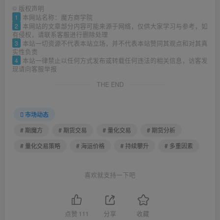
©
版权声明
1
本网站名称：魔方商学院
2
本网站的文章部分内容可能来源于网络，仅供大家学习与参考，如
有侵权，请联系客服进行删除处理
3
本站一切资源不代表本站立场，并不代表本站赞同其观点和对其真
实性负责
4
本站一律禁止以任何方式发布或转载任何违法的相关信息，访客发
现请向客服举报
THE END
市场动态
# 期魔方
# 期货交易
# 量化交易
# 期货分析
# 量化交易策略
# 海运价格
# 持续攀升
# 多重因素
喜欢就支持一下吧
点赞
111
分享
收藏