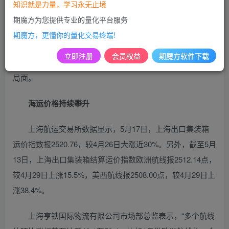
国际海运价格急剧攀升。特别是欧美航线，在短短的一个月
知识就是力量，学习永无止境
内，运价便实现了惊人的翻倍增长。通常情况下，5月是国际
期魔方为您提供专业的量化平台服务
海运市场的淡季，但今年却呈现出截然不同的景象。自4月底
期魔方，更懂你的量化交易终端!
开始，欧洲和美洲航线的运价普遍呈现出两位数的涨幅，部
立即注册
会员权益
期魔方软件下载
分航线运价更是暴涨近50%，再次上演了“一箱难求”的紧张
局面。
海运价格持续攀升
上海航运交易所数据显示，5月17日，上海出口集装箱
运价指数报2520.76，较4月26日大涨近30%。另外，截至5月
13日，上海出口集装箱结算运价指数欧洲航线报2512.14点，
较4月29日上涨15.5%，美西航线报2508.00点，较4月29日上
涨38.4%。
上海亨铁国际物流有限公司市场部总监表示，“多个航线