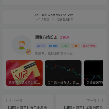
You see what you believe.
一个人相信什么，就会看见什么
期魔方站长
关注
113
496
53
293
457W+
期魔方，我最爱的量化平台
期魔方会员权益对比，总有一项适合您！
金手指分析系统，曾经市场价39800
上一篇
下一篇
【期魔方资讯】有色金属市
【期魔方资讯】美联储两位