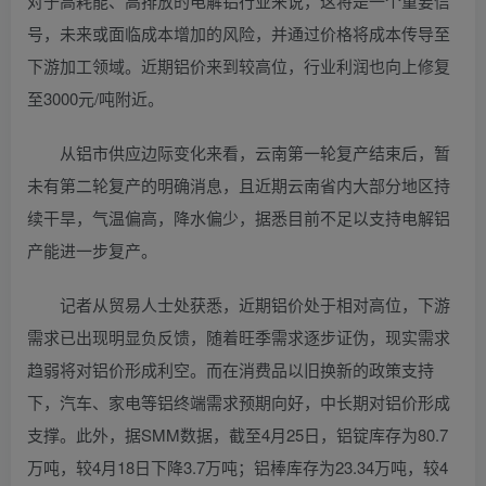
对于高耗能、高排放的电解铝行业来说，这将是一个重要信
号，未来或面临成本增加的风险，并通过价格将成本传导至
下游加工领域。近期铝价来到较高位，行业利润也向上修复
至3000元/吨附近。
从铝市供应边际变化来看，云南第一轮复产结束后，暂
未有第二轮复产的明确消息，且近期云南省内大部分地区持
续干旱，气温偏高，降水偏少，据悉目前不足以支持电解铝
产能进一步复产。
记者从贸易人士处获悉，近期铝价处于相对高位，下游
需求已出现明显负反馈，随着旺季需求逐步证伪，现实需求
趋弱将对铝价形成利空。而在消费品以旧换新的政策支持
下，汽车、家电等铝终端需求预期向好，中长期对铝价形成
支撑。此外，据SMM数据，截至4月25日，铝锭库存为80.7
万吨，较4月18日下降3.7万吨；铝棒库存为23.34万吨，较4