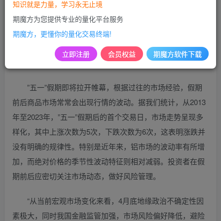
及俄铝遭受制裁等多重因素影响，沪铝期货价格自高位
知识就是力量，学习永无止境
21000元/吨回调。但经过市场的调整后，沪铝价格成功在
期魔方为您提供专业的量化平台服务
20000元/吨这一关键点位找到支撑，并再度展现出反弹的活
期魔方，更懂你的量化交易终端!
力。这一波动不仅反映了市场供需的微妙平衡，也显示出投
立即注册
会员权益
期魔方软件下载
资者对于铝市场未来发展的信心与期待。
”五一”假期即将拉开帷幕，根据过往的市场经验，假期
前后商品市场常常会出现行情的波动。据我们统计，从2013
年至2023年，”五一”假期后的首个交易日，市场走势呈现多
样化，其中上涨次数为5次，下跌次数为6次，这表明涨跌并
没有明确的规律性。特别是近年来，铝市场的波动率有所增
加，而绝对价格的季节性波动特征则相对减弱。投资者在假
期前后应密切关注市场动态，做好风险管理。
“从当前宏观市场变化来看，4月底地缘政治不确定性因
素极大，同时我国金融监管加强，市场风险偏好降低，避险