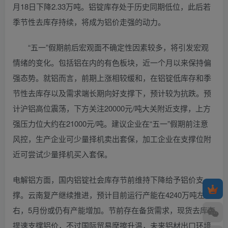
月18日下降2.33万吨。铝锭库存处于历史同期低位，此后若
季节性去库存持续，将成为铝价走强的动力。
“五一”假期前后宏观面不确定性因素较多，将引发宏观
情绪的变化。包括铝在内的有色板块，近一个月以来保持偏
强态势。就铝而言，前期上涨相较缓和，在铝锭低库存和季
节性去库存以及需求端长期向好支撑下，预计较为抗跌。预
计沪铝高位震荡，下方关注20000元/吨大关附近支撑，上方
强压力位大约在21000元/吨。建议企业在“五一”假期前注意
风控，生产企业可少量择机卖出套保，加工企业在支撑位附
近可尝试少量择机买入套保。
电解铝方面，国内铝锭社会库存节前维持下降给予铝价支
撑。云南复产继续推进，预计目前运行产能在4240万吨左
右，5月份或仍有产能增加。节前存在备货需求，现货去库存
提速支撑铝价，不过国际贸易摩擦升温，未来铝材出口环境