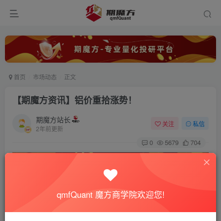
首页
市场动态
正文
【期魔方资讯】铝价重拾涨势！
期魔方站长
关注
私信
2年前更新
0
5679
704
qmfQuant 魔方商学院欢迎您!
清明节后，沪铝市场呈现出强劲的上涨态势，价格中心成功
跃升至20000元/吨以上。然而，近期受市场风险偏好变化以