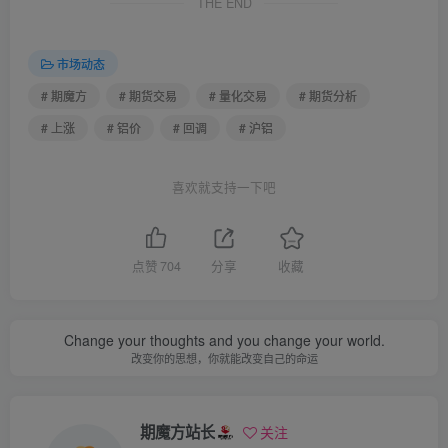
THE END
市场动态
# 期魔方
# 期货交易
# 量化交易
# 期货分析
# 上涨
# 铝价
# 回调
# 沪铝
喜欢就支持一下吧
点赞
704
分享
收藏
Change your thoughts and you change your world.
改变你的思想，你就能改变自己的命运
期魔方站长
关注