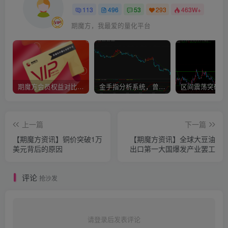
113
496
53
293
463W+
期魔方，我最爱的量化平台
期魔方会员权益对比，总有一项适合您！
金手指分析系统，曾经市场价39800
上一篇
下一篇
【期魔方资讯】铜价突破1万
【期魔方资讯】全球大豆油
美元背后的原因
出口第一大国爆发产业罢工
评论
抢沙发
请登录后发表评论