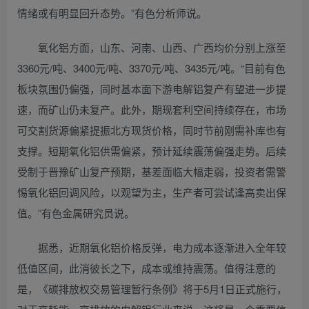
情绪或有明显回升态势。”有色分析师说。
氧化铝方面，山东、河南、山西、广西均价分别上涨至
3360元/吨、3400元/吨、3370元/吨、3435元/吨。“目前有色
板块氛围仍偏强，同时基本面下游电解铝复产有望进一步提
速，而矿山仍未复产。此外，期现套利空间持续存在，市场
可交割货源偏紧提振北方现货价格，同时节前刚需补库也有
支撑。短期氧化铝供需偏紧，预计延续震荡偏强走势。后续
受制于晋豫矿山复产预期，基差面临大幅走弱，投资者需警
惕氧化铝回调风险，以观望为主，生产者可尝试逢高卖出保
值。”有色金属研究员说。
据悉，近期氧化铝价格反弹，电力成本逐渐进入全年较
低值区间，此消彼长之下，成本或维持震荡。值得注意的
是，《碳排放权交易管理暂行条例》将于5月1日正式施行，