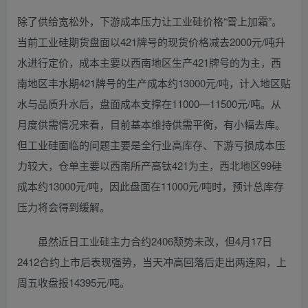
除了供给宽松外，下游成本压力让工业硅价格“雪上加霜”。
当前工业硅期货盘面以421牌号的现货价格减去2000元/吨升
水进行定价，成本主要以西南地区生产421牌号的为主，西
南地区丰水期421牌号的生产成本约13000元/吨，计入地区贴
水与品质升水后，盘面成本支撑在11000—11500元/吨。从
月度供需情况来看，目前基本维持供需平衡，有小幅去库。
但工业硅面临的问题主要是全行业高库存、下游亏损成本压
力较大，仓单主要以西南所产高钛421为主，西北地区99硅
成本约13000元/吨，因此盘面在11000元/吨时，预计总库存
压力将会得到缓解。
虽然近日工业硅主力合约2406颓势未改，但4月17日
2412合约上市后表现强势，当天冲高回落后走出两连阳，上
周五收盘报14395元/吨。