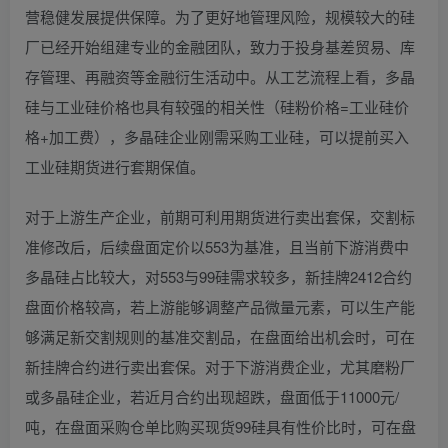
营稳健发展提供保障。为了更好地管理风险，规模较大的硅
厂已经开始组建专业的金融团队，致力于投身基差贸易、库
存管理、再融资等金融衍生活动中。从工艺流程上看，多晶
硅与工业硅价格也具有较强的相关性（硅粉价格=工业硅价
格+加工费），多晶硅企业刚需采购工业硅，可以提前买入
工业硅期货进行套期保值。
对于上游生产企业，前期可利用期货进行卖出套保，交割标
准修改后，后续盘面定价以553为基准，且当前下游消费中
多晶硅占比较大，对553与99硅需求较多，新挂牌2412合约
盘面价格较高，若上游能够调整产品微量元素，可以生产能
够满足新交割规则的基准交割品，在盘面给出机会时，可在
新挂牌合约进行卖出套保。对于下游消费企业，尤其磨粉厂
或多晶硅企业，若近月合约出现超跌，盘面低于11000元/
吨，在盘面采购仓单比购买现货99硅具有性价比时，可在盘