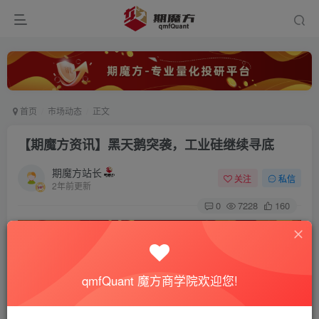
首页
市场动态
正文
【期魔方资讯】黑天鹅突袭，工业硅继续寻底
期魔方站长
关注
私信
2年前更新
0
7228
160
qmfQuant 魔方商学院欢迎您!
美股科技巨头突遭史诗级暴跌
上周美股（微软、苹果、谷歌、英伟达、亚马逊、