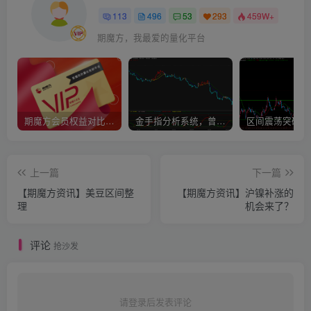
113
496
53
293
459W+
期魔方，我最爱的量化平台
期魔方会员权益对比，总有一项适合您！
金手指分析系统，曾经市场价39800
上一篇
下一篇
【期魔方资讯】美豆区间整
【期魔方资讯】沪镍补涨的
理
机会来了？
评论
抢沙发
请登录后发表评论