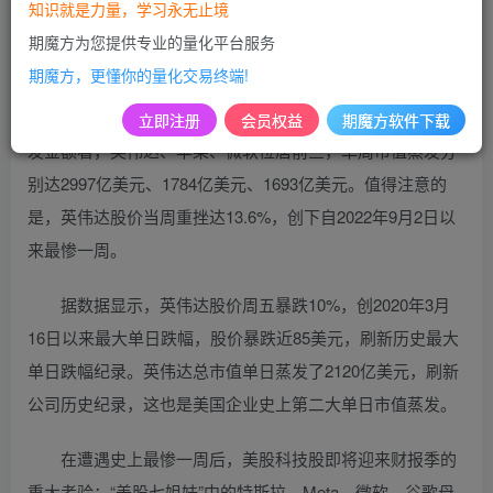
知识就是力量，学习永无止境
Meta、特斯拉）被黑天鹅突袭，单周总市值蒸发超过9600亿
期魔方为您提供专业的量化平台服务
美元，为史上最惨一周。
期魔方，更懂你的量化交易终端!
其中，特斯拉跌幅居首，单周跌幅超过14%。从市值蒸
立即注册
会员权益
期魔方软件下载
发金额看，英伟达、苹果、微软位居前三，单周市值蒸发分
别达2997亿美元、1784亿美元、1693亿美元。值得注意的
是，英伟达股价当周重挫达13.6%，创下自2022年9月2日以
来最惨一周。
据数据显示，英伟达股价周五暴跌10%，创2020年3月
16日以来最大单日跌幅，股价暴跌近85美元，刷新历史最大
单日跌幅纪录。英伟达总市值单日蒸发了2120亿美元，刷新
公司历史纪录，这也是美国企业史上第二大单日市值蒸发。
在遭遇史上最惨一周后，美股科技股即将迎来财报季的
重大考验：“美股七姐妹”中的特斯拉、Meta、微软、谷歌母