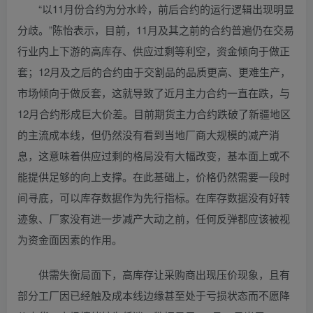
“以11月份合约为分水岭，前后合约的运行逻辑出现明显
分歧。”陈怡表示，目前，11月及其之前的合约普遍仍在交易
行业内上下游的高库存、供应过剩等利空，资金倾向于做正
套；12月及之后的合约由于交割品的品质更高、更难生产，
市场倾向于做反套，这就导致了近月主力合约一直在跌，与
12月合约形成巨大价差。目前期货主力合约跌破了新疆地区
的主流成本线，但仍然没有看到当地厂商大规模的减产消
息，这意味着供应过剩的格局没有大幅改变，基本面上或不
能提供足够的向上支撑。在此基础上，价格仍然需要一段时
间寻底，可以库存数据作为先行指标。在库存数据没有好转
迹象、厂家没有进一步减产大动之前，任何反弹都应该被视
为资金面因素的作用。
供需失衡局面下，高库存让采购商出现压价现象，且有
部分工厂因已经触及成本线边缘甚至处于亏损状态而不愿降