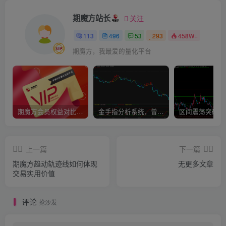
期魔方站长
关注
113
496
53
293
458W+
期魔方，我最爱的量化平台
期魔方会员权益对比，总有一项适合您！
金手指分析系统，曾经市场价39800
上一篇
下一篇
期魔方趋动轨迹线如何体现
无更多文章
交易实用价值
评论
抢沙发