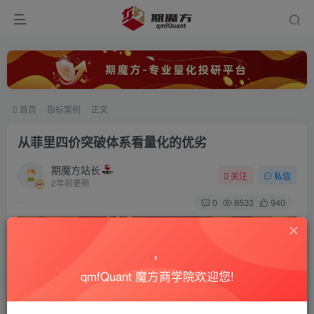
首页
指标案例
正文
从菲里四价突破体系看量化的优劣
期魔方站长
关注
私信
2年前更新
0
8533
940
qmfQuant 魔方商学院欢迎您!