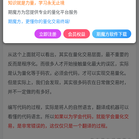
知识就是力量，学习永无止境
量化是不是一定要懂代码？
期魔方为您提供专业的量化平台服务
量化是一个越来越普及，但是入门门槛很高的技术性行业。
期魔方，更懂你的量化交易终端!
数据分析是量化交易的底层逻辑，量化建模是量化交易的核
立即注册
会员权益
期魔方软件下载
心体系，程序化是量化交易的实现手段。
策略回测，量化研究，机器学习，基本面分析，就在期魔方
期魔方已支持期货期权全量化功能，欢迎体验！
从这个上面就可以看出，其实在量化交易层面，最不重要的
反而是程序化。而很多人才开始接触量化最大的误区，实际
是认为量化等于码农，必须会代码，才可以实现交易量化。
但是实际上，我们会发现，其实很多码农在日常做交易时，
并不一定做的有多好。
编写代码的过程，实际是将人的自然语言，翻译成机器可以
看懂的代码语言。所以
如果以为学会代码，就能学会量化交
易，是非常错误的，这仅仅只是一个翻译的过程。