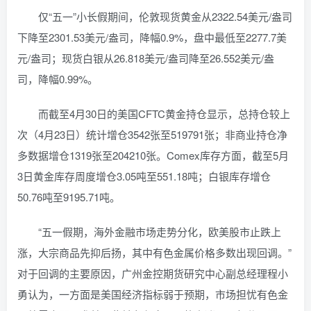
仅“五一”小长假期间，伦敦现货黄金从2322.54美元/盎司
下降至2301.53美元/盎司，降幅0.9%，盘中最低至2277.7美
元/盎司；现货白银从26.818美元/盎司降至26.552美元/盎
司，降幅0.99%。
而截至4月30日的美国CFTC黄金持仓显示，总持仓较上
次（4月23日）统计增仓3542张至519791张；非商业持仓净
多数据增仓1319张至204210张。Comex库存方面，截至5月
3日黄金库存周度增仓3.05吨至551.18吨；白银库存增仓
50.76吨至9195.71吨。
“五一假期，海外金融市场走势分化，欧美股市止跌上
涨，大宗商品先抑后扬，其中有色金属价格多数出现回调。”
对于回调的主要原因，广州金控期货研究中心副总经理程小
勇认为，一方面是美国经济指标弱于预期，市场担忧有色金