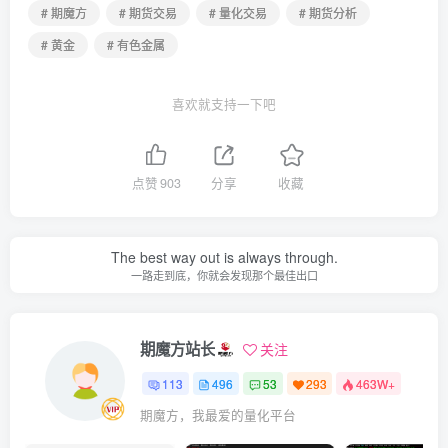
# 期魔方
# 期货交易
# 量化交易
# 期货分析
# 黄金
# 有色金属
喜欢就支持一下吧
点赞
903
分享
收藏
The best way out is always through.
一路走到底，你就会发现那个最佳出口
期魔方站长
关注
113
496
53
293
463W+
期魔方，我最爱的量化平台