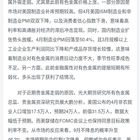
属外需走弱。尤其是此前有色金属价格上涨，一部分原因是
市场对美国制造业补库预期较高。但4月美国ISM制造业和非
制造业PMI双双下降，以及消费者信心指数下滑，意味着高
利率和高通胀对经济的滞后冲击显现。同时，国内制造业扩
张势头放缓。4月制造业PMI回落至50.4%，且3月规模以上
工业企业生产利润同比下降和产成品存货增长较慢，这意味
着制造业对有色金属的消费拉动力度不大，季节性旺季成色
不足。另一方面，此前金融属性对有色金属的提振短期有所
弱化，多头出现了获利了结情况。
对于近期贵金属走弱的原因，光大期货研究所有色金属
总监、贵金属资深研究员展大鹏分析，美国公布的4月非农就
业人口增加17.5万人，预期24万人，前值31.5万人，数据大
幅低于预期。而美联储在FOMC会议上也保持同意目标政策
利率不变。从市场的反应来看，9月不降息的概率升至
46.3%，市场预期年内仅剩1次降息，但鲍威尔会后表示，虽