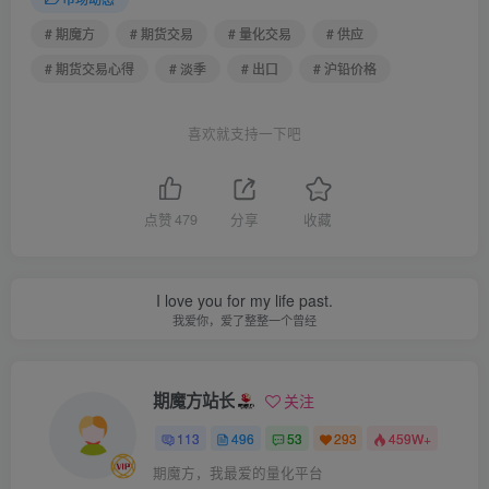
# 期魔方
# 期货交易
# 量化交易
# 供应
# 期货交易心得
# 淡季
# 出口
# 沪铅价格
喜欢就支持一下吧
点赞
479
分享
收藏
I love you for my life past.
我爱你，爱了整整一个曾经
期魔方站长
关注
113
496
53
293
459W+
期魔方，我最爱的量化平台