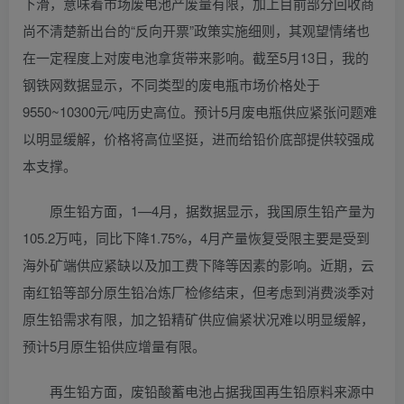
下滑，意味着市场废电池产废量有限，加上目前部分回收商
尚不清楚新出台的“反向开票”政策实施细则，其观望情绪也
在一定程度上对废电池拿货带来影响。截至5月13日，我的
钢铁网数据显示，不同类型的废电瓶市场价格处于
9550~10300元/吨历史高位。预计5月废电瓶供应紧张问题难
以明显缓解，价格将高位坚挺，进而给铅价底部提供较强成
本支撑。
原生铅方面，1—4月，据数据显示，我国原生铅产量为
105.2万吨，同比下降1.75%，4月产量恢复受限主要是受到
海外矿端供应紧缺以及加工费下降等因素的影响。近期，云
南红铅等部分原生铅冶炼厂检修结束，但考虑到消费淡季对
原生铅需求有限，加之铅精矿供应偏紧状况难以明显缓解，
预计5月原生铅供应增量有限。
再生铅方面，废铅酸蓄电池占据我国再生铅原料来源中