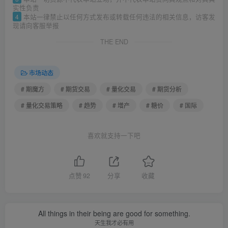
实性负责
4
本站一律禁止以任何方式发布或转载任何违法的相关信息，访客发
现请向客服举报
THE END
市场动态
# 期魔方
# 期货交易
# 量化交易
# 期货分析
# 量化交易策略
# 趋势
# 增产
# 糖价
# 国际
喜欢就支持一下吧
点赞
92
分享
收藏
All things in their being are good for something.
天生我才必有用