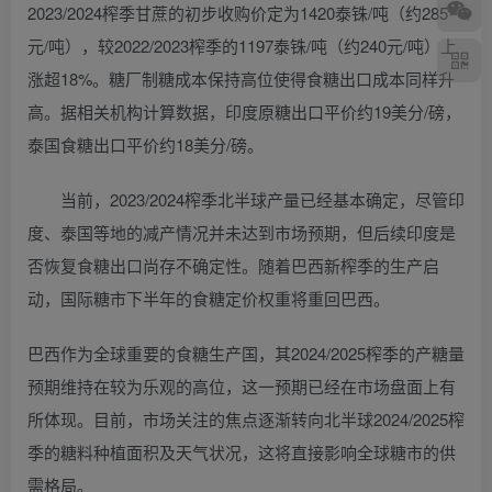
2023/2024榨季甘蔗的初步收购价定为1420泰铢/吨（约285
元/吨），较2022/2023榨季的1197泰铢/吨（约240元/吨）上
涨超18%。糖厂制糖成本保持高位使得食糖出口成本同样升
高。据相关机构计算数据，印度原糖出口平价约19美分/磅，
泰国食糖出口平价约18美分/磅。
当前，2023/2024榨季北半球产量已经基本确定，尽管印
度、泰国等地的减产情况并未达到市场预期，但后续印度是
否恢复食糖出口尚存不确定性。随着巴西新榨季的生产启
动，国际糖市下半年的食糖定价权重将重回巴西。
巴西作为全球重要的食糖生产国，其2024/2025榨季的产糖量
预期维持在较为乐观的高位，这一预期已经在市场盘面上有
所体现。目前，市场关注的焦点逐渐转向北半球2024/2025榨
季的糖料种植面积及天气状况，这将直接影响全球糖市的供
需格局。