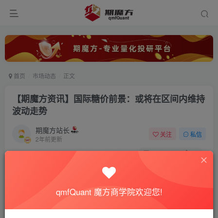
首页
市场动态
正文
【期魔方资讯】国际糖价前景：或将在区间内维持
波动走势
期魔方站长
关注
私信
2年前更新
0
2684
92
qmfQuant 魔方商学院欢迎您!
自今年4月起，国际糖价呈现出明显的下跌趋势。近期，ICE