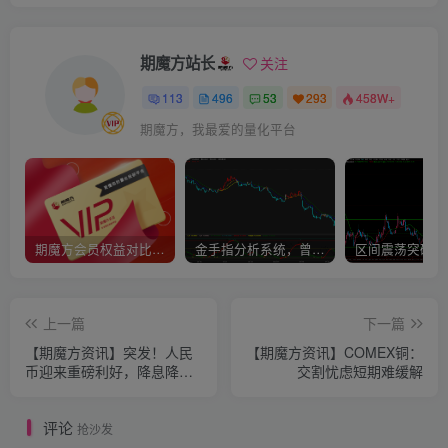
期魔方站长
关注
113
496
53
293
458W+
期魔方，我最爱的量化平台
期魔方会员权益对比，总有一项适合您！
金手指分析系统，曾经市场价39800
上一篇
下一篇
【期魔方资讯】突发！人民
【期魔方资讯】COMEX铜：
币迎来重磅利好，降息降准
交割忧虑短期难缓解
预期升温
评论
抢沙发