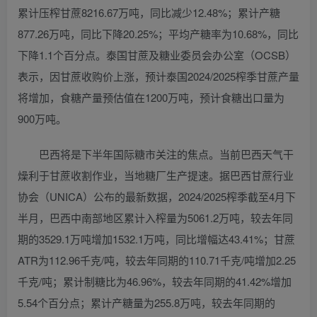
累计压榨甘蔗8216.67万吨，同比减少12.48%；累计产糖
877.26万吨，同比下降20.25%；平均产糖率为10.68%，同比
下降1.1个百分点。泰国甘蔗及糖业委员会办公室（OCSB）
表示，因甘蔗收购价上涨，预计泰国2024/2025榨季甘蔗产量
将增加，食糖产量预估值在1200万吨，预计食糖出口量为
900万吨。
巴西将是下半年国际糖市关注的焦点。当前巴西天气干
燥利于甘蔗收割作业，当地糖厂生产提速。据巴西甘蔗行业
协会（UNICA）公布的最新数据，2024/2025榨季截至4月下
半月，巴西中南部地区累计入榨量为5061.2万吨，较去年同
期的3529.1万吨增加1532.1万吨，同比增幅达43.41%；甘蔗
ATR为112.96千克/吨，较去年同期的110.71千克/吨增加2.25
千克/吨；累计制糖比为46.96%，较去年同期的41.42%增加
5.54个百分点；累计产糖量为255.8万吨，较去年同期的