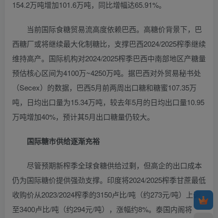
154.2万吨增加101.6万吨，同比增幅达65.91%。
当前国际食糖贸易流高度依赖巴西。高糖价背景下，巴
西糖厂或将继续最大化制糖比，支撑巴西2024/2025榨季继续
维持高产。国际机构对2024/2025榨季巴西中南部地区产糖量
预估核心区间为4100万~4250万吨。据巴西对外贸易秘书处
（Secex）的数据，巴西5月前两周出口糖和糖蜜107.35万
吨，日均出口量为15.34万吨，较去年5月的日均出口量10.95
万吨增加40%，预计其5月出口糖量仍较大。
国际糖市供给逐渐充裕
尽管预期新榨季全球食糖供给过剩，但高企的出口成本
仍为国际糖价提供强劲支撑。印度将2024/2025榨季甘蔗最低
收购价从2023/2024榨季的3150卢比/吨（约273元/吨）上调
至3400卢比/吨（约294元/吨），涨幅约8%。泰国内阁将