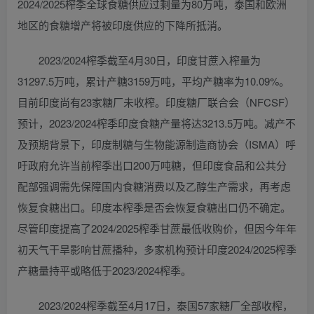
2024/2025榨季全球食糖供应过剩量为80万吨，泰国和欧洲
地区的食糖增产将被印度供应的下降所抵消。
2023/2024榨季截至4月30日，印度甘蔗入榨量为
31297.5万吨，累计产糖3159万吨，平均产糖率为10.09%。
目前印度尚有23家糖厂未收榨。印度糖厂联合会（NFCSF）
预计，2023/2024榨季印度食糖产量将达3213.5万吨。减产不
及预期背景下，印度制糖与生物能源制造商协会（ISMA）呼
吁政府允许当前榨季出口200万吨糖，但印度食品和公共分
配部强调需先保障国内食糖消费以及乙醇生产需求，再考虑
恢复食糖出口。印度本榨季是否会恢复食糖出口仍不确定。
尽管印度提高了2024/2025榨季甘蔗最低收购价，但因今年年
初天气干旱影响甘蔗播种，多家机构预计印度2024/2025榨季
产糖量持平或略低于2023/2024榨季。
2023/2024榨季截至4月17日，泰国57家糖厂全部收榨，