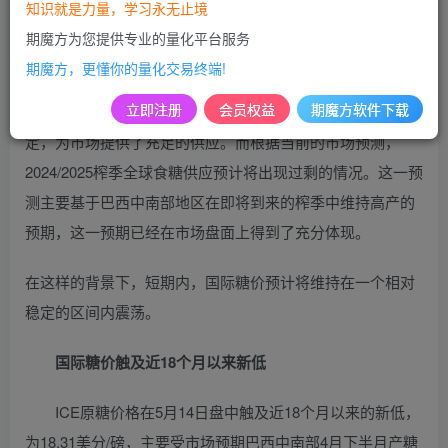
原糖期货主力合约更是跌破19美分/磅的关键支撑位，触及了
知识就是力量，学习永无止境
近18个月以来的最低点。这一走势反映了当前糖市的严峻形
期魔方为您提供专业的量化平台服务
势。
期魔方，更懂你的量化交易终端!
立即注册
会员权益
期魔方软件下载
回顾2023/2024榨季，北半球的主要糖产区的产量已基本稳
定，为市场提供了充足的供应。而根据当前的市场预测，
2024/2025榨季全球食糖供应预计将出现过剩的情况。这一预
测主要基于巴西中南部地区在即将到来的榨季中维持高产的
预期，这一预期已经在市场盘面上得到了充分体现。
在这样的背景下，短期内，国际糖价预计将维持在一个相对
稳定的区间内震荡。
国际糖价触及近18个月以来新低
ICE原糖价格在5月14日盘中触及近18个月以来的新低，
为18.31美分/磅，主要受市场预期巴西中南部4月下半月产糖