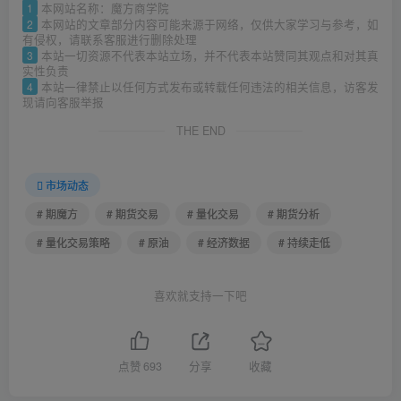
1
本网站名称：魔方商学院
2
本网站的文章部分内容可能来源于网络，仅供大家学习与参考，如
有侵权，请联系客服进行删除处理
3
本站一切资源不代表本站立场，并不代表本站赞同其观点和对其真
实性负责
4
本站一律禁止以任何方式发布或转载任何违法的相关信息，访客发
现请向客服举报
THE END
市场动态
# 期魔方
# 期货交易
# 量化交易
# 期货分析
# 量化交易策略
# 原油
# 经济数据
# 持续走低
喜欢就支持一下吧
点赞
693
分享
收藏