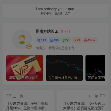
I am ordinary yet unique.
我很平凡，但我独一无二
期魔方站长
关注
113
496
53
293
457W+
期魔方，我最爱的量化平台
期魔方会员权益对比，总有一项适合您！
金手指分析系统，曾经市场价39800
上一篇
下一篇
【期魔方资讯】仔猪价格飙
【期魔方资讯】巴菲特再出
升超50%，生猪市场持续火
大手笔：投资目光锁定锂矿