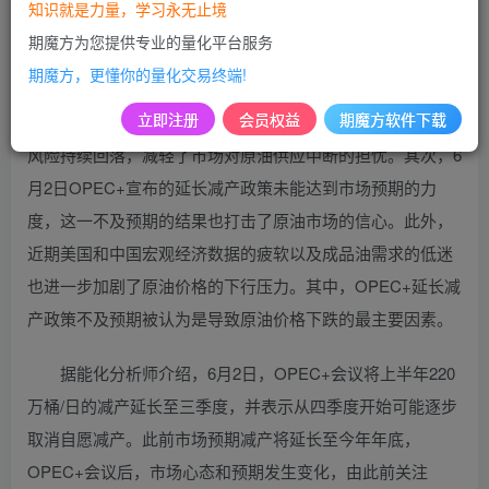
566.5元/桶，创下自今年2月以来的新低，当日收盘时跌幅达
知识就是力量，学习永无止境
到1.88%，形成了连续五个交易日的下跌态势。
期魔方为您提供专业的量化平台服务
期魔方，更懂你的量化交易终端!
关于近期原油价格持续下跌的原因，能化分析师指出，这主
立即注册
会员权益
期魔方软件下载
要归因于多个因素的叠加影响。首先，中东地区的地缘政治
风险持续回落，减轻了市场对原油供应中断的担忧。其次，6
月2日OPEC+宣布的延长减产政策未能达到市场预期的力
度，这一不及预期的结果也打击了原油市场的信心。此外，
近期美国和中国宏观经济数据的疲软以及成品油需求的低迷
也进一步加剧了原油价格的下行压力。其中，OPEC+延长减
产政策不及预期被认为是导致原油价格下跌的最主要因素。
据能化分析师介绍，6月2日，OPEC+会议将上半年220
万桶/日的减产延长至三季度，并表示从四季度开始可能逐步
取消自愿减产。此前市场预期减产将延长至今年年底，
OPEC+会议后，市场心态和预期发生变化，由此前关注