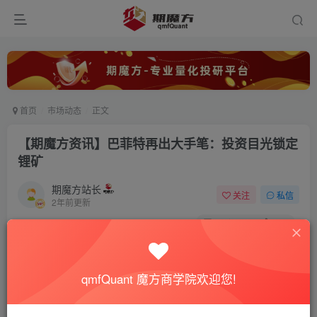
首页
市场动态
正文
【期魔方资讯】巴菲特再出大手笔：投资目光锁定
锂矿
期魔方站长
关注
私信
2年前更新
0
9150
132
qmfQuant 魔方商学院欢迎您!
新能源行业近日迎来了一股强劲的新风。全球投资巨擘巴菲