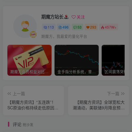
期魔方站长
关注
113
496
53
293
457W+
期魔方，我最爱的量化平台
期魔方会员权益对比，总有一项适合您！
金手指分析系统，曾经市场价39800
上一篇
下一篇
【期魔方资讯】“五连跌”！
【期魔方资讯】全球宽松大
SC原油价格持续走低原因分
潮涌动，美联储9月降息预期
析
升至七成
评论
抢沙发