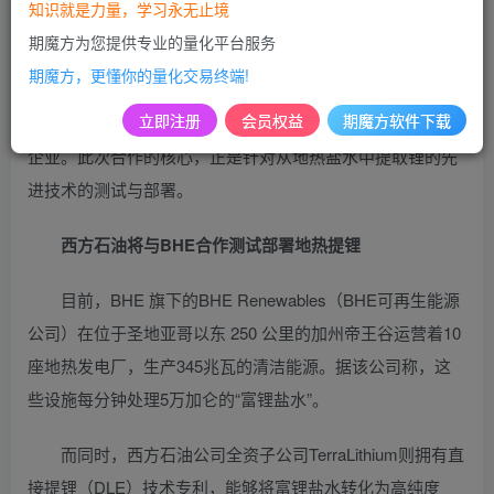
特，再度展现其独到的投资眼光，将目光聚焦在新能源汽车
知识就是力量，学习永无止境
产业链的上游关键材料——锂。
期魔方为您提供专业的量化平台服务
期魔方，更懂你的量化交易终端!
就在美东时间的周二，巴菲特重仓的西方石油公司与伯克希
立即注册
会员权益
期魔方软件下载
尔哈撒韦能源公司（BHE）携手宣布，将共同创立一家合资
企业。此次合作的核心，正是针对从地热盐水中提取锂的先
进技术的测试与部署。
西方石油
将与BHE合作测试部署地热提锂
目前，BHE 旗下的BHE Renewables（BHE可再生能源
公司）在位于圣地亚哥以东 250 公里的加州帝王谷运营着10
座地热发电厂，生产345兆瓦的清洁能源。据该公司称，这
些设施每分钟处理5万加仑的“富锂盐水”。
而同时，西方石油公司全资子公司TerraLithium则拥有直
接提锂（DLE）技术专利，能够将富锂盐水转化为高纯度