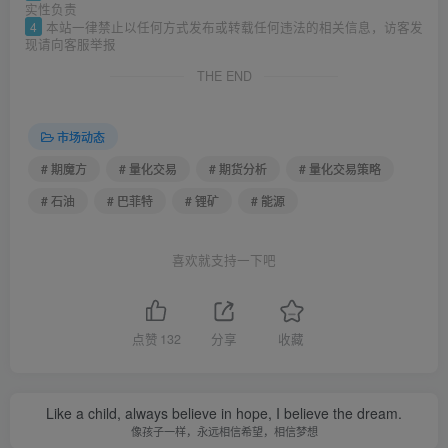
实性负责
4
本站一律禁止以任何方式发布或转载任何违法的相关信息，访客发
现请向客服举报
THE END
市场动态
# 期魔方
# 量化交易
# 期货分析
# 量化交易策略
# 石油
# 巴菲特
# 锂矿
# 能源
喜欢就支持一下吧
点赞
132
分享
收藏
Like a child, always believe in hope, I believe the dream.
像孩子一样，永远相信希望，相信梦想