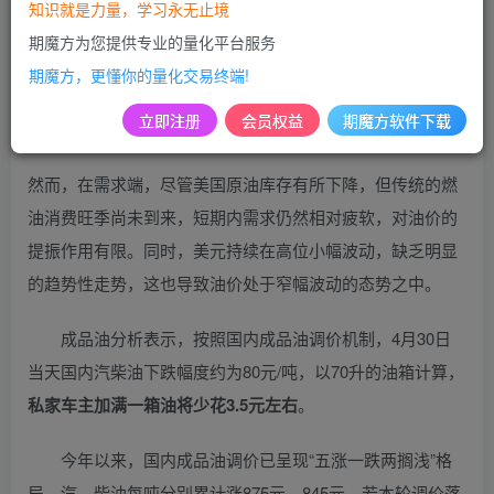
知识就是力量，学习永无止境
在本轮计价周期内，国际原油价格呈现出先跌后涨的趋势。
期魔方为您提供专业的量化平台服务
从供应端来看，虽然地缘冲突有所缓和，但不稳定因素仍然
期魔方，更懂你的量化交易终端!
存在。多个OPEC+产油国纷纷表示将坚定执行减产政策，这
立即注册
会员权益
期魔方软件下载
进一步加剧了供应紧张的态势。
然而，在需求端，尽管美国原油库存有所下降，但传统的燃
油消费旺季尚未到来，短期内需求仍然相对疲软，对油价的
提振作用有限。同时，美元持续在高位小幅波动，缺乏明显
的趋势性走势，这也导致油价处于窄幅波动的态势之中。
成品油分析表示，按照国内成品油调价机制，4月30日
当天国内汽柴油下跌幅度约为80元/吨，以70升的油箱计算，
私家车主加满一箱油将少花3.5元左右
。
今年以来，国内成品油调价已呈现“五涨一跌两搁浅”格
局，汽、柴油每吨分别累计涨875元、845元。若本轮调价落