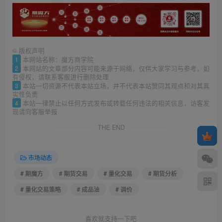
©
版权声明
1
本网站名称：魔方商学院
2
本网站的文章部分内容可能来源于网络，仅供大家学习与参考，如
有侵权，请联系客服进行删除处理
3
本站一切资源不代表本站立场，并不代表本站赞同其观点和对其真
实性负责
4
本站一律禁止以任何方式发布或转载任何违法的相关信息，访客发
现请向客服举报
THE END
市场动态
# 期魔方
# 期货交易
# 量化交易
# 期货分析
# 量化交易策略
# 成品油
# 调价
喜欢就支持一下吧