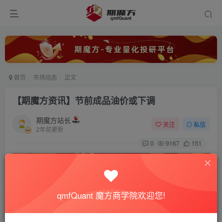
首页
市场动态
正文
【期魔方资讯】节前成品油价或下调
期魔方站长
关注
私信
2年前更新
0
9167
151
qmfQuant 魔方商学院欢迎您!
29日24时，国内成品油将迎来新一轮的调价窗口。根据综合
机构观点，成品油价格预计将实现2024年的第二次下调。