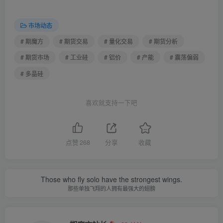
市场动态
# 期魔方
# 期货交易
# 量化交易
# 期货分析
# 期货市场
# 工业硅
# 铝价
# 产能
# 震荡偏弱
# 多晶硅
喜欢就支持一下吧
点赞
268
分享
收藏
Those who fly solo have the strongest wings.
那些单独飞翔的人拥有最强大的翅膀