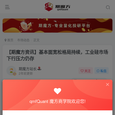
首页
市场动态
正文
【期魔方资讯】基本面宽松格局持续，工业硅市场
下行压力仍存
期魔方站长
关注
私信
2年前更新
0
5694
268
qmfQuant 魔方商学院欢迎您!
上周，工业硅期货市场整体呈现震荡偏弱的态势。特别值得