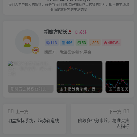
我们人生中最大的懒惰，就是当我们明知自己拥有作出选择的能力，却不去主动改
变而是放任它的生活态度
期魔方站长
关注
113
496
53
293
459W+
期魔方，我最爱的量化平台
期魔方会员权益对比，总有一项适合您！
金手指分析系统，曾经市场价39800
上一篇
下一篇
明星指标系统，趋势轨道线
阶段多空分水岭，精准买卖
点指标