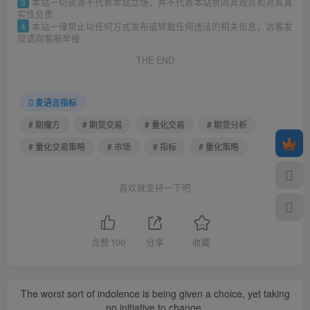
3
本站一切资源不代表本站立场，并不代表本站赞同其观点和对其真
实性负责
4
本站一律禁止以任何方式发布或转载任何违法的相关信息，访客发
现请向客服举报
THE END
麦语言指标
# 期魔方
# 期货交易
# 量化交易
# 期货分析
# 量化交易策略
# 市场
# 指标
# 量化策略
喜欢就支持一下吧
点赞
100
分享
收藏
The worst sort of indolence is being given a choice, yet taking
no initiative to change.