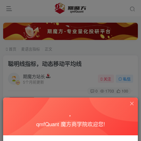
首页
麦语言指标
正文
聪明线指标，动态移动平均线
期魔方站长
关注
私信
5个月前更新
0
1703
100
付费资源
已售 5115
聪明线指标，动态移动平均线
此内容为付费资源，请付费后查看
99
qmfQuant 魔方商学院欢迎您!
积分