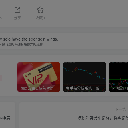
5
分享
收藏
1
y solo have the strongest wings.
单独飞翔的人拥有最强大的翅膀
+
期魔方会员权益对比，总有一项适合您！
金手指分析系统，曾经市场价39800
下一篇
多维度
波段趋势分析指标，操盘指