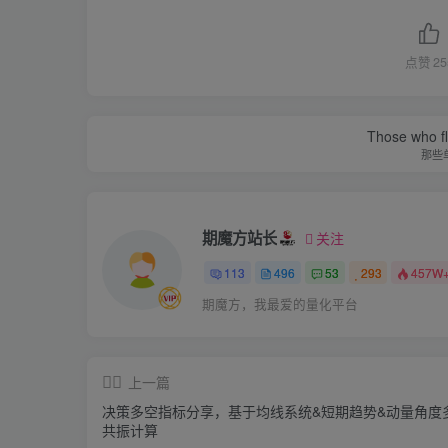
点赞
25
Those who fl
那些
期魔方站长
关注
113
496
53
293
457W
期魔方，我最爱的量化平台
上一篇
决策多空指标分享，基于均线系统&短期趋势&动量角度
共振计算