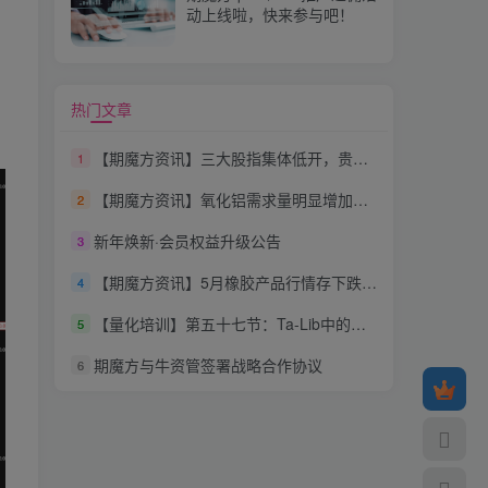
动上线啦，快来参与吧！
热门文章
【期魔方资讯】三大股指集体低开，贵金属持续走强
1
【期魔方资讯】氧化铝需求量明显增加，上行动力还有多少？
2
新年焕新·会员权益升级公告
3
【期魔方资讯】5月橡胶产品行情存下跌预期
4
【量化培训】第五十七节：Ta-Lib中的蜻蜓十字线（ Dragonfly Doji）
5
期魔方与牛资管签署战略合作协议
6