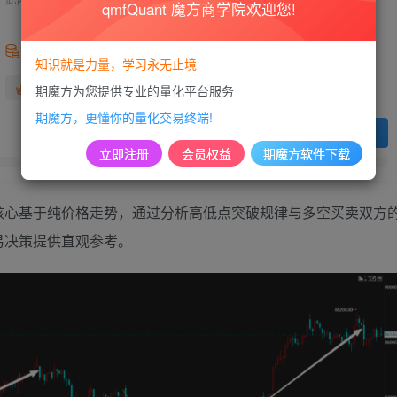
qmfQuant 魔方商学院欢迎您!
99
积分
知识就是力量，学习永无止境
免费
免费
黄金会员
超级会员
期魔方为您提供专业的量化平台服务
期魔方，更懂你的量化交易终端!
登录购买
立即注册
会员权益
期魔方软件下载
核心基于纯价格走势，通过分析高低点突破规律与多空买卖双方
易决策提供直观参考。