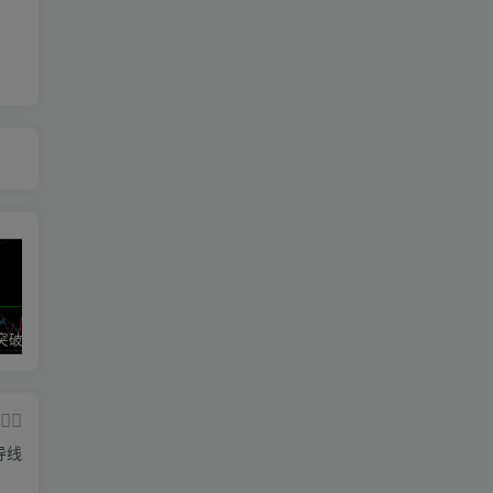
区间震荡突破指标源码案例
神奇九转指标
期魔方阻力支撑划线指标分享！
导线