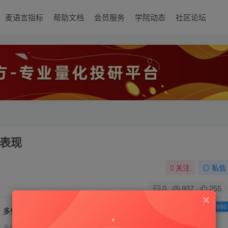
麦语言指标
帮助文档
会员服务
学院动态
社区论坛
表现
关注
私信
0
937
255
已售 8990
多空动能强弱指标，多空势能直观表现
此内容为付费资源，请付费后查看