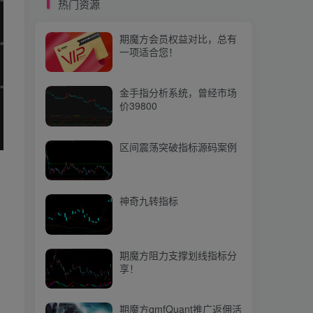
热门资源
期魔方阻力支撑划线指标分
享！
期魔方会员权益对比，总有
一项适合您！
期魔方qmfQuant推广返佣活
动上线啦，快来参与吧！
金手指分析系统，曾经市场
价39800
热门文章
区间震荡突破指标源码案例
【期魔方资讯】三大股指集体低开，贵金属持续走强
1
【期魔方资讯】氧化铝需求量明显增加，上行动力还有多少？
2
神奇九转指标
新年焕新·会员权益升级公告
3
【期魔方资讯】5月橡胶产品行情存下跌预期
4
期魔方阻力支撑划线指标分
享！
【量化培训】第五十七节：Ta-Lib中的蜻蜓十字线（ Dragonfly Doji）
5
期魔方与牛资管签署战略合作协议
6
期魔方qmfQuant推广返佣活