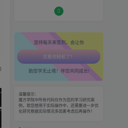
走路也有劲了！
腿也不痛了！
热门资源
坚持每天来签到，会让你
腰也不酸了！
期魔方会员权益对比，总有
一项适合您！
交易也轻松了！
金手指分析系统，曾经市场
的
助您学无止境！伴您共同成长!
价39800
区间震荡突破指标源码案例
温馨提示：
魔方学院中所有代码仅作为您的学习研究案
例，若您想用于实际操作中，还需要进一步优
神奇九转指标
化研究根据实际情况多因素考虑后再操作！