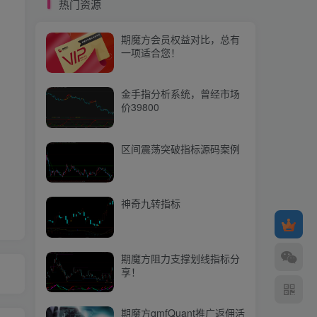
热门资源
期魔方阻力支撑划线指标分
享！
期魔方会员权益对比，总有
一项适合您！
期魔方qmfQuant推广返佣活
动上线啦，快来参与吧！
金手指分析系统，曾经市场
价39800
热门文章
区间震荡突破指标源码案例
【期魔方资讯】新“国九条”出台 A股将迎第三次大牛市？
1
【期魔方资讯】展望五一后商品市场
2
神奇九转指标
【期魔方资讯】豆粕拉开上涨序幕？
3
【期魔方资讯】欧洲央行五年来首次降息！市场最新解读出炉
4
期魔方阻力支撑划线指标分
享！
【期魔方资讯】油价暴跌至近四个月新低，国内商品市场普跌：经济信号还是市场波动？
5
【期魔方资讯】深夜市场震动：美联储主席鲍威尔释放重磅信号！
6
期魔方qmfQuant推广返佣活