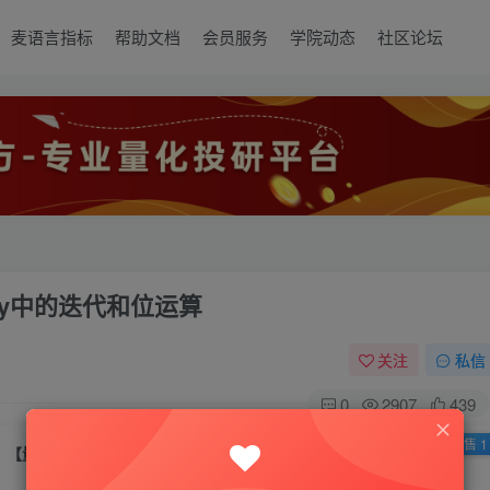
麦语言指标
帮助文档
会员服务
学院动态
社区论坛
y中的迭代和位运算
关注
私信
0
2907
439
已售 1
【量化培训】第三十四节：NumPy中的迭代和位运算