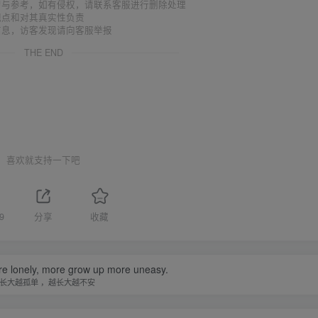
习与参考，如有侵权，请联系客服进行删除处理
观点和对其真实性负责
信息，访客发现请向客服举报
THE END
喜欢就支持一下吧
9
分享
收藏
e lonely, more grow up more uneasy.
长大越孤单 ，越长大越不安