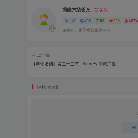
期魔方站长
关注
113
496
53
293
457
期魔方，我最爱的量化平台
上一篇
【量化培训】第三十三节：NumPy 中的广播
评论
抢沙发