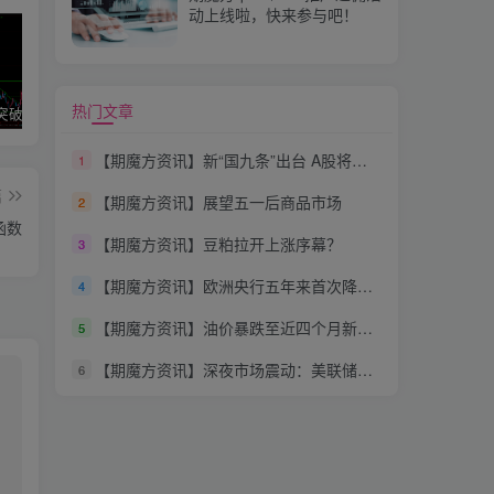
动上线啦，快来参与吧！
热门文章
区间震荡突破指标源码案例
神奇九转指标
期魔方阻力支撑划线指标分享！
【期魔方资讯】新“国九条”出台 A股将迎第三次大牛市？
1
篇
【期魔方资讯】展望五一后商品市场
2
函数
【期魔方资讯】豆粕拉开上涨序幕？
3
【期魔方资讯】欧洲央行五年来首次降息！市场最新解读出炉
4
【期魔方资讯】油价暴跌至近四个月新低，国内商品市场普跌：经济信号还是市场波动？
5
【期魔方资讯】深夜市场震动：美联储主席鲍威尔释放重磅信号！
6