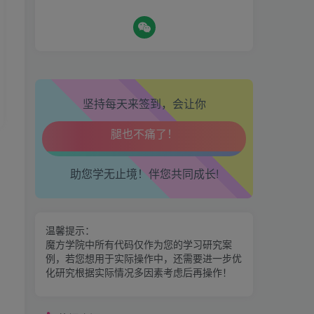
生活也美好了！
心情也舒畅了！
热门资源
坚持每天来签到，会让你
走路也有劲了！
期魔方会员权益对比，总有
一项适合您！
腿也不痛了！
金手指分析系统，曾经市场
助您学无止境！伴您共同成长!
腰也不酸了！
价39800
交易也轻松了！
区间震荡突破指标源码案例
温馨提示：
魔方学院中所有代码仅作为您的学习研究案
例，若您想用于实际操作中，还需要进一步优
神奇九转指标
化研究根据实际情况多因素考虑后再操作！