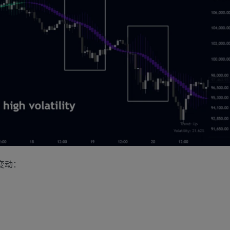
变动：
。
。