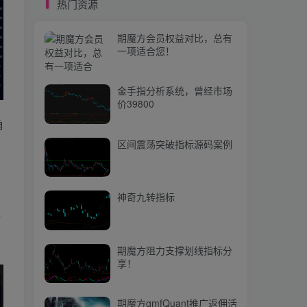
热门资源
期魔方阻力支撑划线指标分
享！
期魔方会员权益对比，总有
一项适合您！
期魔方qmfQuant推广返佣活
动上线啦，快来参与吧！
金手指分析系统，曾经市场
价39800
角
热门文章
区间震荡突破指标源码案例
热烈祝贺期魔方杭州分公司盛大开业！
1
【期魔方资讯】供需关系改善，7月鸡蛋价格或迎季节性上涨
2
神奇九转指标
对
基于机器学习的MLAS指标，在TradingView超过18K star—源码下载
3
【期魔方资讯】分析人士：黑色系有望维持偏强走势
4
期魔方阻力支撑划线指标分
享！
期魔方：宏源&重庆Quant俱乐部2024策略分享会第二期
5
【期魔方资讯】银价暴力拉涨创新高
6
期魔方qmfQuant推广返佣活