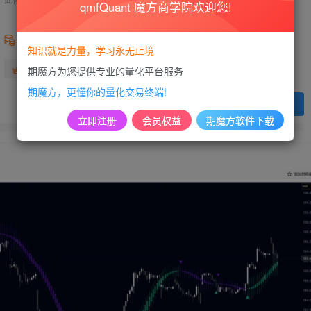
qmfQuant 魔方商学院欢迎您!
99
积分
知识就是力量，学习永无止境
免费
免费
黄金会员
超级会员
期魔方为您提供专业的量化平台服务
期魔方，更懂你的量化交易终端!
登录购买
立即注册
会员权益
期魔方软件下载