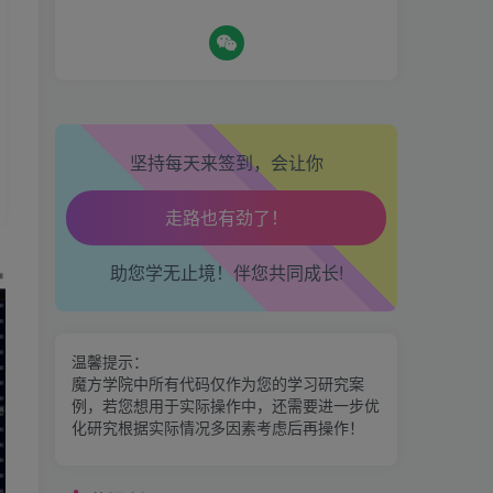
热门资源
生活也美好了！
坚持每天来签到，会让你
期魔方会员权益对比，总有
一项适合您！
心情也舒畅了！
金手指分析系统，曾经市场
走路也有劲了！
助您学无止境！伴您共同成长!
价39800
腿也不痛了！
区间震荡突破指标源码案例
温馨提示：
腰也不酸了！
魔方学院中所有代码仅作为您的学习研究案
例，若您想用于实际操作中，还需要进一步优
交易也轻松了！
神奇九转指标
化研究根据实际情况多因素考虑后再操作！