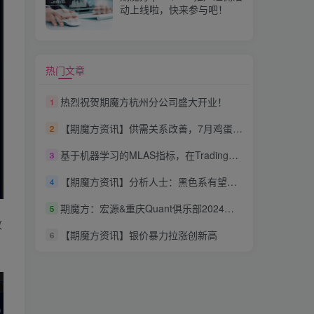
动上线啦，快来参与吧！
热门文章
热烈祝贺期魔方杭州分公司盛大开业！
1
【期魔方资讯】供需关系改善，7月鸡蛋价格或迎季节性上涨
2
基于机器学习的MLAS指标，在TradingView超过18K star—源码下载
3
【期魔方资讯】分析人士：黑色系有望维持偏强走势
4
期魔方：宏源&重庆Quant俱乐部2024策略分享会第二期
5
收
【期魔方资讯】银价暴力拉涨创新高
6