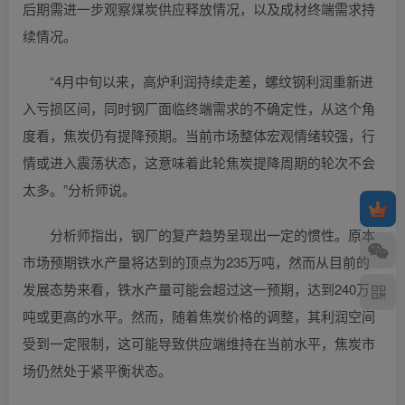
后期需进一步观察煤炭供应释放情况，以及成材终端需求持
续情况。
“4月中旬以来，高炉利润持续走差，螺纹钢利润重新进
入亏损区间，同时钢厂面临终端需求的不确定性，从这个角
度看，焦炭仍有提降预期。当前市场整体宏观情绪较强，行
情或进入震荡状态，这意味着此轮焦炭提降周期的轮次不会
太多。”分析师说。
分析师指出，钢厂的复产趋势呈现出一定的惯性。原本
市场预期铁水产量将达到的顶点为235万吨，然而从目前的
发展态势来看，铁水产量可能会超过这一预期，达到240万
吨或更高的水平。然而，随着焦炭价格的调整，其利润空间
受到一定限制，这可能导致供应端维持在当前水平，焦炭市
场仍然处于紧平衡状态。