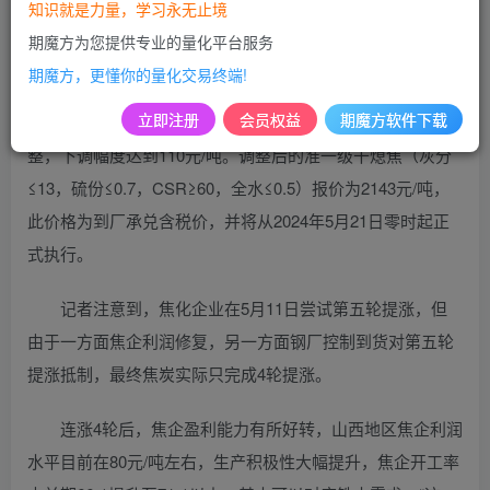
月初，焦炭价格已经历了5轮提涨，其中4轮成功落地，累计
知识就是力量，学习永无止境
涨幅高达400元/吨。然而，近日业内声音显示，市场形势似
期魔方为您提供专业的量化平台服务
乎再度生变，焦炭采购价面临下调的压力。
期魔方，更懂你的量化交易终端!
立即注册
会员权益
期魔方软件下载
据最新消息，昨日山东地区部分钢厂对焦炭采购价进行了调
整，下调幅度达到110元/吨。调整后的准一级干熄焦（灰分
≤13，硫份≤0.7，CSR≥60，全水≤0.5）报价为2143元/吨，
此价格为到厂承兑含税价，并将从2024年5月21日零时起正
式执行。
记者注意到，焦化企业在5月11日尝试第五轮提涨，但
由于一方面焦企利润修复，另一方面钢厂控制到货对第五轮
提涨抵制，最终焦炭实际只完成4轮提涨。
连涨4轮后，焦企盈利能力有所好转，山西地区焦企利润
水平目前在80元/吨左右，生产积极性大幅提升，焦企开工率