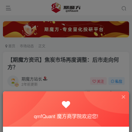
首页
市场动态
正文
【期魔方资讯】焦炭市场再度调整：后市走向何
方？
期魔方站长
关注
私信
2年前更新
0
813
555
qmfQuant 魔方商学院欢迎您!
自4月中旬起，焦炭市场迎来了今年的首轮提涨行情。截至5