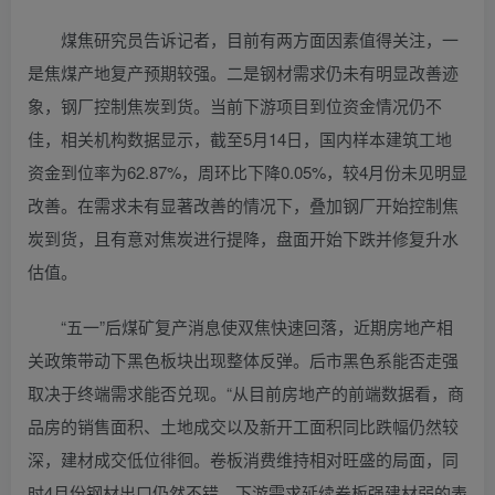
煤焦研究员告诉记者，目前有两方面因素值得关注，一
是焦煤产地复产预期较强。二是钢材需求仍未有明显改善迹
象，钢厂控制焦炭到货。当前下游项目到位资金情况仍不
佳，相关机构数据显示，截至5月14日，国内样本建筑工地
资金到位率为62.87%，周环比下降0.05%，较4月份未见明显
改善。在需求未有显著改善的情况下，叠加钢厂开始控制焦
炭到货，且有意对焦炭进行提降，盘面开始下跌并修复升水
估值。
“五一”后煤矿复产消息使双焦快速回落，近期房地产相
关政策带动下黑色板块出现整体反弹。后市黑色系能否走强
取决于终端需求能否兑现。“从目前房地产的前端数据看，商
品房的销售面积、土地成交以及新开工面积同比跌幅仍然较
深，建材成交低位徘徊。卷板消费维持相对旺盛的局面，同
时4月份钢材出口仍然不错，下游需求延续卷板强建材弱的表