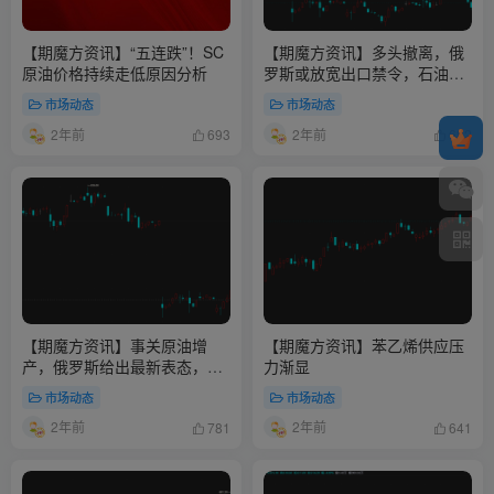
【期魔方资讯】“五连跌”！SC
【期魔方资讯】多头撤离，俄
原油价格持续走低原因分析
罗斯或放宽出口禁令，石油重
镇面临挑战
市场动态
市场动态
2年前
2年前
693
682
【期魔方资讯】事关原油增
【期魔方资讯】苯乙烯供应压
产，俄罗斯给出最新表态，油
力渐显
市迎来利好
市场动态
市场动态
2年前
2年前
781
641