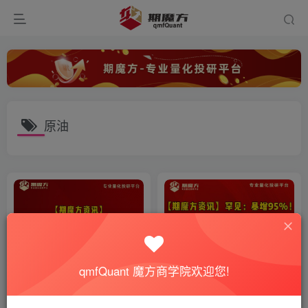
原油
qmfQuant 魔方商学院欢迎您!
【期魔方资讯】美PMI冷，金
【期魔方资讯】罕见：暴增
价涨！原油库存大减，油价
95%！布伦特原油多头“猛攻”