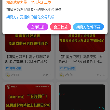
升！油脂强势？
市场，俄罗斯再传利多消息
知识就是力量，学习永无止境
市场动态
市场动态
期魔方为您提供专业的量化平台服务
2年前
2年前
171
58
期魔方，更懂你的量化交易终端!
立即注册
会员权益
期魔方软件下载
【期魔方资讯】需求双利好显
【期魔方资讯】凌晨突变：油
现 原油或将开启阶段性涨势
价飙升，拜登应对油价上涨计
划”开闸放油”
市场动态
市场动态
2年前
2年前
293
795